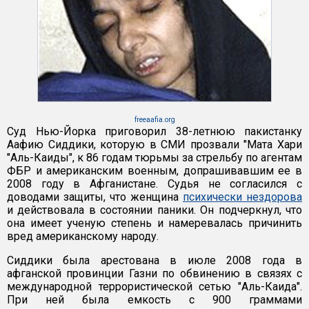
freeaafia.org
Суд Нью-Йорка приговорил 38-летнюю пакистанку
Аафию Сиддики, которую в СМИ прозвали "Мата Хари
"Аль-Каиды", к 86 годам тюрьмы за стрельбу по агентам
ФБР и американским военным, допрашивавшим ее в
2008 году в Афганистане. Судья не согласился с
доводами защиты, что женщина
психически нездорова
и действовала в состоянии паники. Он подчеркнул, что
она имеет ученую степень и намеревалась причинить
вред американскому народу.
Сиддики была арестована в июле 2008 года в
афганской провинции Газни по обвинению в связях с
международной террористической сетью "Аль-Каида".
При ней была емкость с 900 граммами