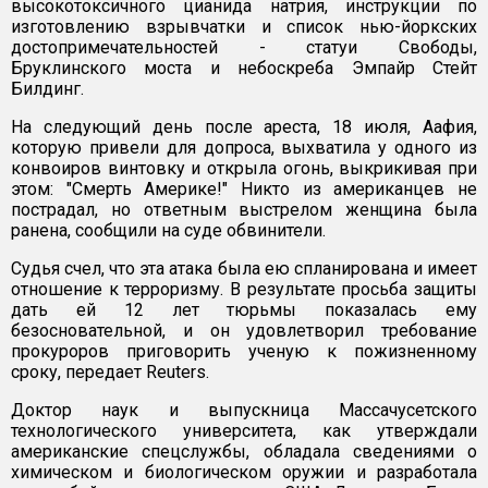
высокотоксичного цианида натрия, инструкции по
изготовлению взрывчатки и список нью-йоркских
достопримечательностей - статуи Свободы,
Бруклинского моста и небоскреба Эмпайр Стейт
Билдинг.
На следующий день после ареста, 18 июля, Аафия,
которую привели для допроса, выхватила у одного из
конвоиров винтовку и открыла огонь, выкрикивая при
этом: "Смерть Америке!" Никто из американцев не
пострадал, но ответным выстрелом женщина была
ранена, сообщили на суде обвинители.
Судья счел, что эта атака была ею спланирована и имеет
отношение к терроризму. В результате просьба защиты
дать ей 12 лет тюрьмы показалась ему
безосновательной, и он удовлетворил требование
прокуроров приговорить ученую к пожизненному
сроку, передает Reuters.
Доктор наук и выпускница Массачусетского
технологического университета, как утверждали
американские спецслужбы, обладала сведениями о
химическом и биологическом оружии и разработала