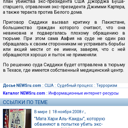
план убийства экс-президента США Джорджа Буша-
старшего, отравления экс-президента Джимми Картера,
а также теракта против Белого дома.
Приговор Сиддики вызвал критику в Пакистане,
большинство граждан которого считают, что она
невиновна и подвергалась плохому обращению в
тюрьме. При этом сама Аафия на суде не один раз
обращалась к своим сторонникам не устраивать борьбы
или акций мести от ее имени, заверяя, что с ней
обращаются хорошо и пыток не применяли.
По решению суда Сиддики будет отправлена в тюрьму
в Техасе, где имеется собственный медицинский центр.
Досье NEWSru.com
::
США
::
Судебный процесс
::
Терроризм
Каталог NEWSru.com
::
Информационные интернет-ресурсы
ССЫЛКИ ПО ТЕМЕ
В мире
|
18 ноября 2008 г.,
"Мата Хари Аль-Каиды", которую
обвиняют в попытке убить экс-