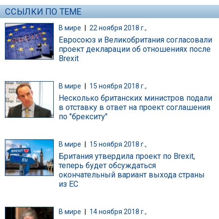
ССЫЛКИ ПО ТЕМЕ
В мире
|
22 ноября 2018 г.,
Евросоюз и Великобритания согласовали
проект декларации об отношениях после
Brexit
В мире
|
15 ноября 2018 г.,
Несколько британских министров подали
в отставку в ответ на проект соглашения
по "брекситу"
В мире
|
15 ноября 2018 г.,
Британия утвердила проект по Brexit,
теперь будет обсуждаться
окончательный вариант выхода страны
из ЕС
В мире
|
14 ноября 2018 г.,