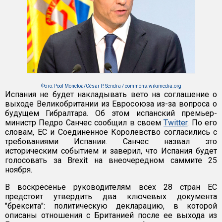
Фото: Pool Moncloa/César P. Sendra / commons.wikimedia.org
Испания не будет накладывать вето на соглашение о
выходе Великобритании из Евросоюза из-за вопроса о
будущем Гибралтара. Об этом испанский премьер-
министр Педро Санчес сообщил в своем
Twitter
. По его
словам, ЕС и Соединенное Королевство согласились с
требованиями Испании. Санчес назвал это
историческим событием и заверил, что Испания будет
голосовать за Brexit на внеочередном саммите 25
ноября.
В воскресенье руководителям всех 28 стран ЕС
предстоит утвердить два ключевых документа
"брексита": политическую декларацию, в которой
описаны отношения с Британией после ее выхода из