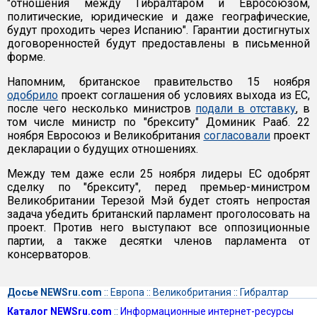
"отношения между Гибралтаром и Евросоюзом,
политические, юридические и даже географические,
будут проходить через Испанию". Гарантии достигнутых
договоренностей будут предоставлены в письменной
форме.
Напомним, британское правительство 15 ноября
одобрило
проект соглашения об условиях выхода из ЕС,
после чего несколько министров
подали в отставку
, в
том числе министр по "брекситу" Доминик Рааб. 22
ноября Евросоюз и Великобритания
согласовали
проект
декларации о будущих отношениях.
Между тем даже если 25 ноября лидеры ЕС одобрят
сделку по "брекситу", перед премьер-министром
Великобритании Терезой Мэй будет стоять непростая
задача убедить британский парламент проголосовать на
проект. Против него выступают все оппозиционные
партии, а также десятки членов парламента от
консерваторов.
Досье NEWSru.com
::
Европа
::
Великобритания
::
Гибралтар
Каталог NEWSru.com
::
Информационные интернет-ресурсы