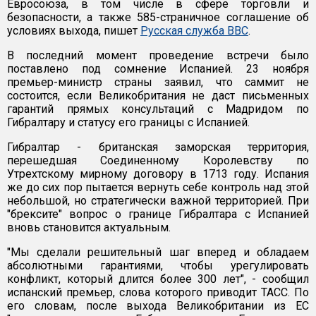
Евросоюза, в том числе в сфере торговли и
безопасности, а также 585-страничное соглашение об
условиях выхода, пишет
Русская служба ВВС
.
В последний момент проведение встречи было
поставлено под сомнение Испанией. 23 ноября
премьер-министр страны заявил, что саммит не
состоится, если Великобритания не даст письменных
гарантий прямых консультаций с Мадридом по
Гибралтару и статусу его границы с Испанией.
Гибралтар - британская заморская территория,
перешедшая Соединенному Королевству по
Утрехтскому мирному договору в 1713 году. Испания
же до сих пор пытается вернуть себе контроль над этой
небольшой, но стратегически важной территорией. При
"брексите" вопрос о границе Гибралтара с Испанией
вновь становится актуальным.
"Мы сделали решительный шаг вперед и обладаем
абсолютными гарантиями, чтобы урегулировать
конфликт, который длится более 300 лет", - сообщил
испанский премьер, слова которого приводит ТАСС. По
его словам, после выхода Великобритании из ЕС