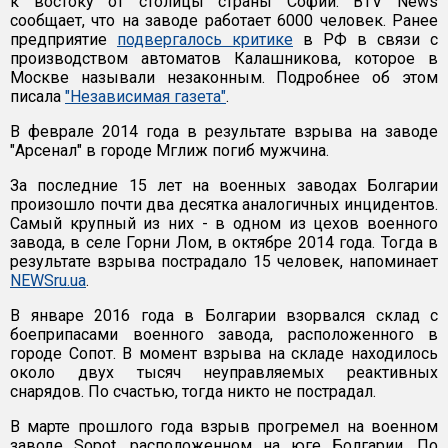
к востоку от столицы страны Софии. BTV News
сообщает, что на заводе работает 6000 человек. Ранее
предприятие
подвергалось критике
в РФ в связи с
производством автоматов Калашникова, которое в
Москве называли незаконным. Подробнее об этом
писала
"Независимая газета"
.
В феврале 2014 года в результате взрыва на заводе
"Арсенал" в городе Мглиж погиб мужчина.
За последние 15 лет на военных заводах Болгарии
произошло почти два десятка аналогичных инцидентов.
Самый крупный из них - в одном из цехов военного
завода, в селе Горни Лом, в октябре 2014 года. Тогда в
результате взрыва пострадало 15 человек, напоминает
NEWSru.ua
.
В январе 2016 года в Болгарии взорвался склад с
боеприпасами военного завода, расположенного в
городе Сопот. В момент взрыва на складе находилось
около двух тысяч неуправляемых реактивных
снарядов. По счастью, тогда никто не пострадал.
В марте прошлого года взрыв прогремел на военном
заводе Sopot, расположенном на юге Болгарии. По