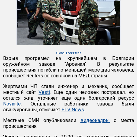
Global Look Press
Взрыв прогремел на крупнейшем в Болгарии
оружейном заводе "Арсенал". В результате
происшествия погибли по меньшей мере два человека,
сообщает Reuters со ссылкой на МВД страны.
Жертвами ЧП стали инженер и механик, сообщает
местный сайт
Vesti
. Еще один человек пострадал, но
остался жив, уточняет еще один болгарский ресурс
Novinite
. Остальные работники завода были
эвакуированы, отмечает
BTV News
.
Местные СМИ опубликовали
видеокадры
с места
происшествия.
"Взрыв произошел в 10:20 по местному времени