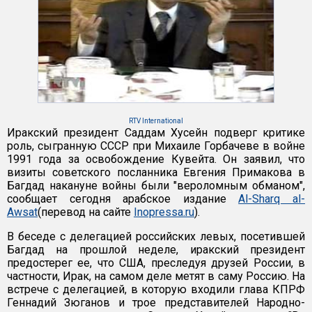
RTV International
Иракский президент Саддам Хусейн подверг критике
роль, сыгранную СССР при Михаиле Горбачеве в войне
1991 года за освобождение Кувейта. Он заявил, что
визиты советского посланника Евгения Примакова в
Багдад накануне войны были "вероломным обманом",
сообщает сегодня арабское издание
Al-Sharq al-
Awsat
(перевод на сайте
Inopressa.ru
).
В беседе с делегацией российских левых, посетившей
Багдад на прошлой неделе, иракский президент
предостерег ее, что США, преследуя друзей России, в
частности, Ирак, на самом деле метят в саму Россию. На
встрече с делегацией, в которую входили глава КПРФ
Геннадий Зюганов и трое представителей Народно-