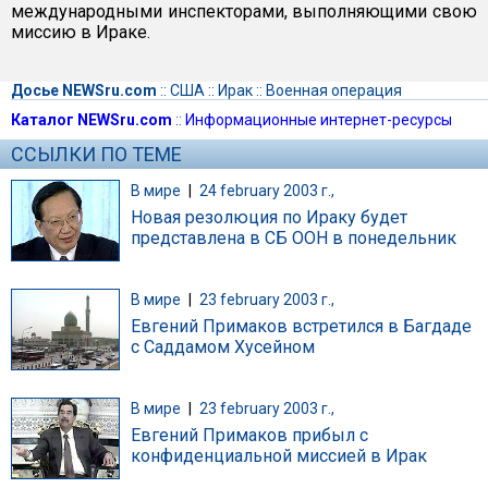
международными инспекторами, выполняющими свою
миссию в Ираке.
Досье NEWSru.com
::
США
::
Ирак
::
Военная операция
Каталог NEWSru.com
::
Информационные интернет-ресурсы
ССЫЛКИ ПО ТЕМЕ
В мире
|
24 february 2003 г.,
Новая резолюция по Ираку будет
представлена в СБ ООН в понедельник
В мире
|
23 february 2003 г.,
Евгений Примаков встретился в Багдаде
с Саддамом Хусейном
В мире
|
23 february 2003 г.,
Евгений Примаков прибыл с
конфиденциальной миссией в Ирак