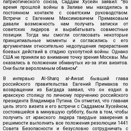
патриотического союза, Саддам Хусейн заявил: "Во
время прошлой войны в Заливе мы находились в
постоянном контакте с советским руководством.
Встречи с Евгением Максимовичем Примаковым
давали возможность нам получать записки от
советских лидеров и вырабатывать совместные
позиции. Тогда мы смогли согласовать некоторые
принципиальные моменты и согласились с его
аргументами относительно недопущения перерастания
боевых действий в стадию сухопутной войны. Однако
США не приняли во внимание точку зрения Москвы. Мы
оказались в положении обманутых из-за этих визитов.
Они были вероломным обманом".
В интервью Al-Sharq al-Awsat бывший глава
российского правительства Евгений Примаков по
возвращении из Багдада заявил, что он ездил в
иракскую столицу по личному поручению российского
президента Владимира Путина. Он отметил, что главная
цель этого визита и его встречи с Саддамом Хусейном,
состоявшейся в минувшую субботу, была в том, чтобы
получить от иракского лидера твердые заверения в
решимости выполнить все положения резолюции 1441
Совета Безопасности и безусловно сотрудничать с