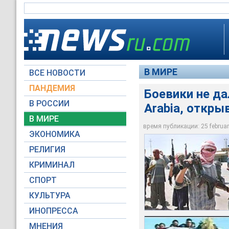
В МИРЕ
ВСЕ НОВОСТИ
ПАНДЕМИЯ
Боевики не да
В РОССИИ
Arabia, откры
колонна, состоявша
Сопровождавшие ко
Боевики не дали спо
путь корреспондента
присутствовавших н
В МИРЕ
процессии
съемочной группы, 
экстремистами
время публикации: 25 february
ЭКОНОМИКА
AP Photo
RTV International
RTV International
РЕЛИГИЯ
КРИМИНАЛ
СПОРТ
КУЛЬТУРА
ИНОПРЕССА
МНЕНИЯ