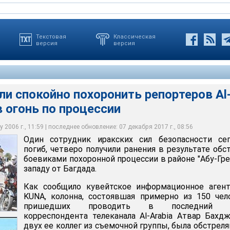
Текстовая
Классическая
версия
версия
ли спокойно похоронить репортеров Al
в огонь по процессии
я примерно из 150 человек, пришедших проводить в последний
лонну полицейские постарались прикрыть собой
койно похоронить репортеров Al-Arabia, открыв огонь по
 телеканала Al-Arabia Атвар Бахджат и двух ее коллег из
а похоронах политиков и журналистов и вступили в бой с
была обстреляна из засады
 2006 г., 11:59 | последнее обновление: 07 декабря 2017 г., 08:56
Один сотрудник иракских сил безопасности сег
погиб, четверо получили ранения в результате обс
боевиками похоронной процессии в районе "Абу-Гре
западу от Багдада.
Как сообщило кувейтское информационное агент
KUNA, колонна, состоявшая примерно из 150 чел
пришедших проводить в последний п
корреспондента телеканала Al-Arabia Атвар Бахд
двух ее коллег из съемочной группы, была обстреля