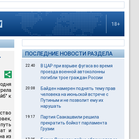
18+
ПОСЛЕДНИЕ НОВОСТИ РАЗДЕЛА
-
22:40
В ЦАР при взрыве фугаса во время
проезда военной автоколонны
погибли трое граждан России
одня
20:08
Байден намерен поднять тему прав
трела
человека на июньской встрече с
йб" к
Путиным и не позволит ему их
нарушать
ство
19:17
Партия Саакашвили решила
овек,
прекратить бойкот парламента
уть
Грузии
жат и
на из