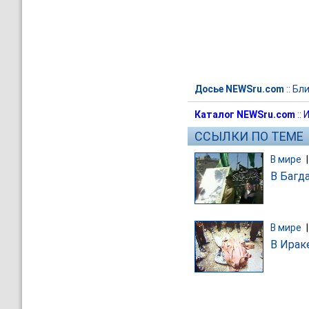
Досье NEWSru.com
::
Бли
Каталог NEWSru.com
::
И
ССЫЛКИ ПО ТЕМЕ
В мире
В Багд
В мире
В Ирак