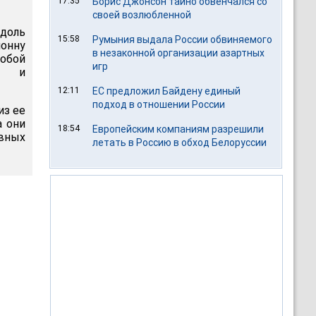
17:35
Борис Джонсон тайно обвенчался со
своей возлюбленной
доль
15:58
Румыния выдала России обвиняемого
лонну
в незаконной организации азартных
обой
игр
ов и
12:11
ЕС предложил Байдену единый
подход в отношении России
из ее
а они
18:54
Европейским компаниям разрешили
авных
летать в Россию в обход Белоруссии