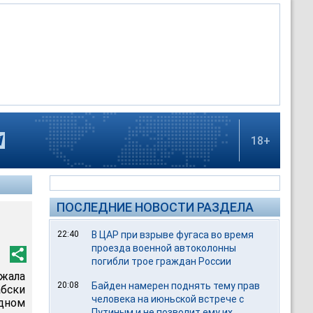
18+
ПОСЛЕДНИЕ НОВОСТИ РАЗДЕЛА
22:40
В ЦАР при взрыве фугаса во время
проезда военной автоколонны
погибли трое граждан России
ржала
20:08
Байден намерен поднять тему прав
бски
человека на июньской встрече с
дном
Путиным и не позволит ему их