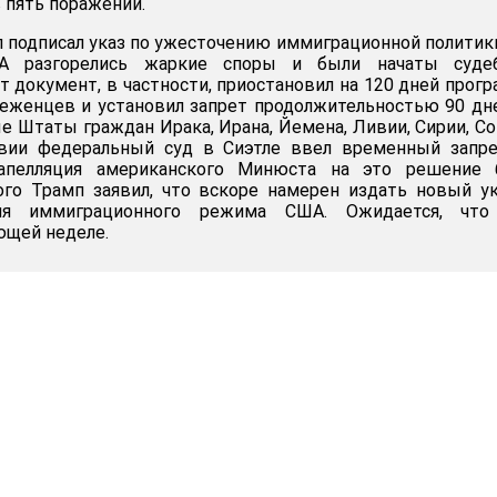
 пять поражений.
п подписал указ по ужесточению иммиграционной политики
А разгорелись жаркие споры и были начаты суде
т документ, в частности, приостановил на 120 дней прог
еженцев и установил запрет продолжительностью 90 дн
е Штаты граждан Ирака, Ирана, Йемена, Ливии, Сирии, С
твии федеральный суд в Сиэтле ввел временный запре
 апелляция американского Минюста на это решение 
ого Трамп заявил, что вскоре намерен издать новый у
ния иммиграционного режима США. Ожидается, что
ющей неделе.