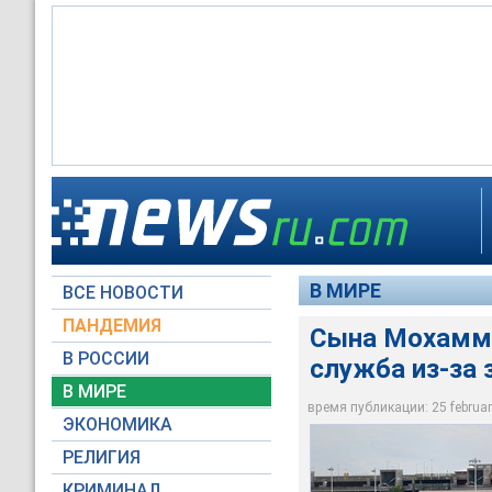
Сына Мохаммеда Ал
Легендарный амери
аэропорту Форт-Ло
Клей) скончался 3 и
В МИРЕ
ВСЕ НОВОСТИ
Global Look Press
Reuters
ПАНДЕМИЯ
Сына Мохамме
В РОССИИ
служба из-за 
В МИРЕ
время публикации: 25 february
ЭКОНОМИКА
РЕЛИГИЯ
КРИМИНАЛ