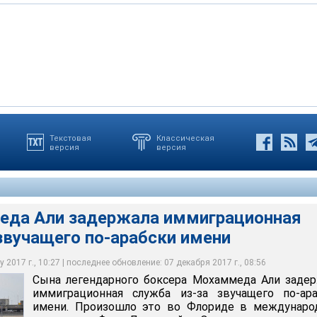
Текстовая
Классическая
версия
версия
и задержала иммиграционная служба в международном
канский боксер Мохаммед Али (урожденный Кассиус Марселлус
дердейл
юня 2016 года в возрасте 74 лет
да Али задержала иммиграционная
звучащего по-арабски имени
 2017 г., 10:27 | последнее обновление: 07 декабря 2017 г., 08:56
Сына легендарного боксера Мохаммеда Али заде
иммиграционная служба из-за звучащего по-ара
имени. Произошло это во Флориде в междунаро