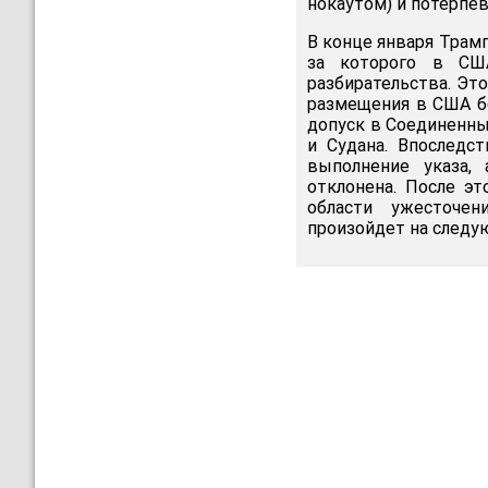
нокаутом) и потерпев
В конце января Трам
за которого в СШ
разбирательства. Это
размещения в США б
допуск в Соединенны
и Судана. Впоследс
выполнение указа,
отклонена. После эт
области ужесточе
произойдет на следу