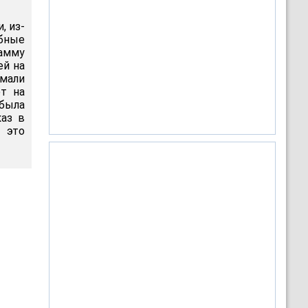
, из-
бные
рамму
ей на
омали
т на
была
каз в
 это