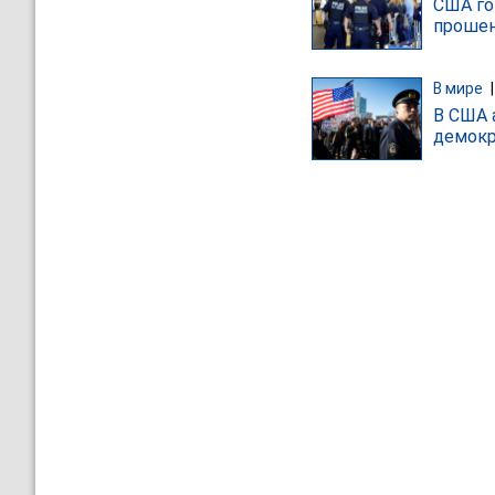
США го
прошен
В мире
В США 
демокр