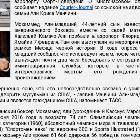
аэропорту Форт-Лодердейл. О многочасовом оп
сообщает издание
Courier-Journal
со ссылкой на адв
семьи Али Криса Манчини.
Мохаммед Али-младший, 44-летний сын извест
американского боксера, вместе со своей мат
Халильей Камачо-Али прибыли в аэропорт Флори
Ямайки 7 февраля. Там они выступали на мероприя
рамках Месяца черной истории. В ходе опроса 
младший сообщил, что исповедует ислам, после чег
вынужден почти два часа беседовать с сотрудн
иммиграционной службы, которые, в частно
интересовались местом его рождени
происхождением.
ершенно ясно, что это непосредственно связано с уси
дворить мусульман из США", - заявил Манчини. Али-мл
ии и является гражданином США, напоминает ТАСС.
анский боксер Мохаммед Али (урожденный Кассиус Марс
июня 2016 года в возрасте 74 лет. Олимпийский чемп
 категории (1960), абсолютный чемпион мира в тяжелом
). "Спортсмен века" по версиям BBC и Sports Illustrated (1
карьеру Али провел 61 бой, одержав 56 побед (в том чис