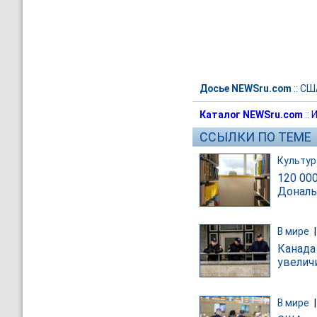
Досье NEWSru.com
::
СШ
Каталог NEWSru.com
::
И
ССЫЛКИ ПО ТЕМЕ
Культур
120 00
Дональ
В мире
Канада
увелич
В мире