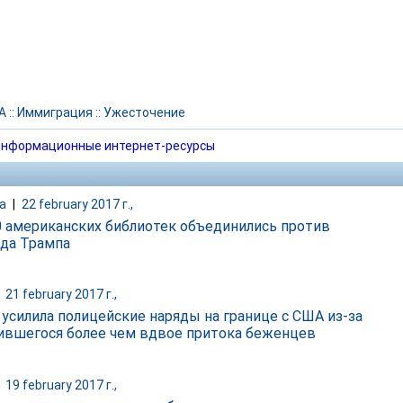
А
::
Иммиграция
::
Ужесточение
нформационные интернет-ресурсы
а
|
22 february 2017 г.,
0 американских библиотек объединились против
да Трампа
|
21 february 2017 г.,
 усилила полицейские наряды на границе с США из-за
ившегося более чем вдвое притока беженцев
|
19 february 2017 г.,