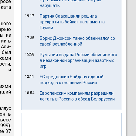
росе
нарушать
оката
19:17
Партия Саакашвили решила
прекратить бойкот парламента
ного
Грузии
ерью
ды из
17:35
Борис Джонсон тайно обвенчался со
тии в
своей возлюбленной
Али-
о был
15:58
Румыния выдала России обвиняемого
иками
в незаконной организации азартных
сти,
игр
я и
12:11
ЕС предложил Байдену единый
подход в отношении России
лиями
адший
18:54
Европейским компаниям разрешили
летать в Россию в обход Белоруссии
еллус
ион в
 весе
999).
ле 37