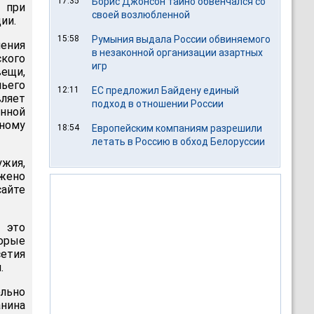
17:35
Борис Джонсон тайно обвенчался со
 при
своей возлюбленной
ии.
15:58
Румыния выдала России обвиняемого
ления
в незаконной организации азартных
ского
игр
ещи,
ьего
12:11
ЕС предложил Байдену единый
ляет
подход в отношении России
нной
ному
18:54
Европейским компаниям разрешили
летать в Россию в обход Белоруссии
жия,
ужено
айте
 это
орые
сетия
.
льно
нина