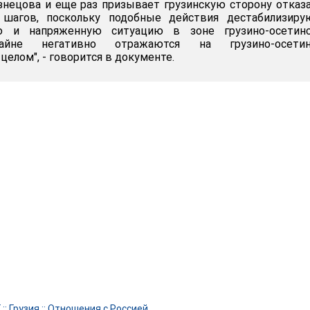
знецова и еще раз призывает грузинскую сторону отказ
 шагов, поскольку подобные действия дестабилизиру
ю и напряженную ситуацию в зоне грузино-осетинс
йне негативно отражаются на грузино-осетин
елом", - говорится в документе.
Г
::
Грузия
::
Отношения с Россией