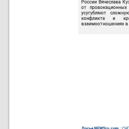
России Вячеслава Ку
от провокационных
усугубляют сложну
конфликта и кра
взаимоотношениях в ц
Досье NEWSru.com
::
СН