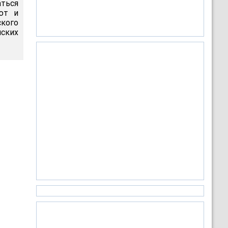
аться
ют и
кого
ских