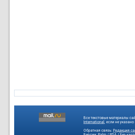
Все текстовые материалы са
International
, если не указано
Обратная связь:
Редакция са
Версии:
Palm / PDA
/
Без карт