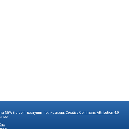
йта NEWSru.com доступны по лицензии:
Creative Commons Attribution 4.0
 иное.
йта
инок