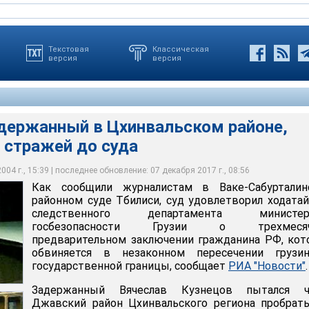
Текстовая
Классическая
версия
версия
адержанный в Цхинвальском районе,
 стражей до суда
лав Кузнецов пытался через Джавский район Цхинвальского
юля сотрудники краевого отделения МВД в регионе Шида Картли
 в Цхинвали. По материалам следствия, Кузнецов при
тинского конфликта. При нем были обнаружены личные вещи,
нный в Цхинвальском районе, останется под стражей до суда
сопротивление грузинской полиции
 форма с символикой казачьего войска, нож и карта местности
04 г., 15:39 | последнее обновление: 07 декабря 2017 г., 08:56
Как сообщили журналистам в Ваке-Сабурталин
районном суде Тбилиси, суд удовлетворил ходата
следственного департамента министер
госбезопасности Грузии о трехмеся
предварительном заключении гражданина РФ, ко
обвиняется в незаконном пересечении грузин
государственной границы, сообщает
РИА "Новости"
.
Задержанный Вячеслав Кузнецов пытался ч
Джавский район Цхинвальского региона пробрат