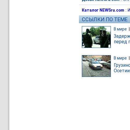
Каталог NEWSru.com
::
И
ССЫЛКИ ПО ТЕМЕ
В мире
Задерж
перед 
В мире
Грузин
Осетии