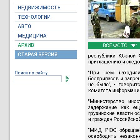
НЕДВИЖИМОСТЬ
ТЕХНОЛОГИИ
АВТО
МЕДИЦИНА
АРХИВ
ВСЕ ФОТО
СТАРАЯ ВЕРСИЯ
республики Южной 
приглашению и следо
"При нем находили
Поиск по сайту
боеприпасов и запре
не было", - говори
комитета информации
"Министерство ино
задержание как ещ
грузинские власти 
и граждан Российской
"МИД РЮО обращает
освободить незакон