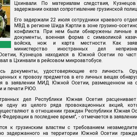
Цхинвали. По материалам следствия, Кузнецов
задержании оказал сопротивление грузинской полиц
Его задержали 22 июля сотрудники краевого отде
МВД в регионе Шида Картли в зоне грузино-осетин
конфликта. При нем были обнаружены личные в
документы, военная форма с символикой казач
войска, нож и карта местности. Как заяв
министерство иностранных дел непризна
Осетии, Кузнецов находился в Южной Осетии по част
вал в Цхинвали в рейсовом микроавтобусе.
сь документы, удостоверяющие его личность. Ору
щенных к провозу предметов в его личных вещах обнар
тся в заявлении МИД Южной Осетии, размещенном на с
 и печати РЮО.
странных дел Республики Южная Осетия расценивает
е одну из целого ряда провокационных акций, кот
осуществляют в отношении граждан Республики Южная О
 Федерации в последнее время", - отмечается в заявлении
ся к грузинским властям с требованием незамедлите
но задержанного на территории Южной Осетии гражда