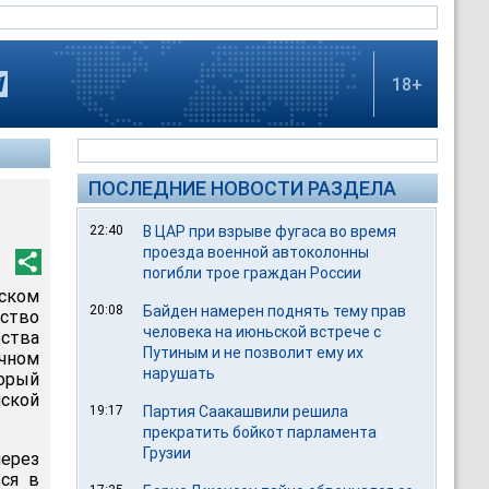
18+
ПОСЛЕДНИЕ НОВОСТИ РАЗДЕЛА
22:40
В ЦАР при взрыве фугаса во время
проезда военной автоколонны
погибли трое граждан России
ском
20:08
Байден намерен поднять тему прав
йство
человека на июньской встрече с
ства
Путиным и не позволит ему их
чном
нарушать
торый
ской
19:17
Партия Саакашвили решила
прекратить бойкот парламента
Грузии
ерез
ься в