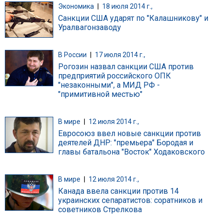
Экономика
|
18 июля 2014 г.,
Санкции США ударят по "Калашникову" и
Уралвагонзаводу
В России
|
17 июля 2014 г.,
Рогозин назвал санкции США против
предприятий российского ОПК
"незаконными", а МИД РФ -
"примитивной местью"
В мире
|
12 июля 2014 г.,
Евросоюз ввел новые санкции против
деятелей ДНР: "премьера" Бородая и
главы батальона "Восток" Ходаковского
В мире
|
12 июля 2014 г.,
Канада ввела санкции против 14
украинских сепаратистов: соратников и
советников Стрелкова