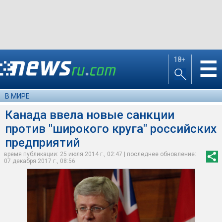
18+
☰
В МИРЕ
Канада ввела новые санкции
против "широкого круга" российских
предприятий
время публикации: 25 июля 2014 г., 02:47 | последнее обновление:
07 декабря 2017 г., 08:56