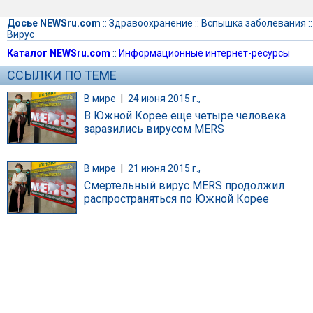
Досье NEWSru.com
::
Здравоохранение
::
Вспышка заболевания
::
Вирус
Каталог NEWSru.com
::
Информационные интернет-ресурсы
ССЫЛКИ ПО ТЕМЕ
В мире
|
24 июня 2015 г.,
В Южной Корее еще четыре человека
заразились вирусом MERS
В мире
|
21 июня 2015 г.,
Смертельный вирус MERS продолжил
распространяться по Южной Корее