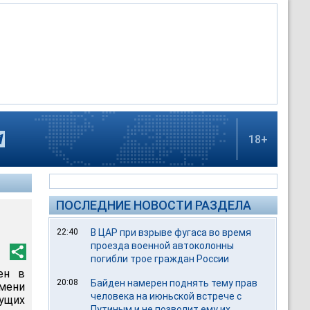
18+
ПОСЛЕДНИЕ НОВОСТИ РАЗДЕЛА
22:40
В ЦАР при взрыве фугаса во время
проезда военной автоколонны
погибли трое граждан России
ен в
20:08
Байден намерен поднять тему прав
мени
человека на июньской встрече с
дущих
Путиным и не позволит ему их