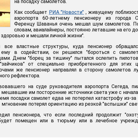
на посадку самолетов.
Как сообщает
РИА "Новости"
, живущему поблизос
аэропорта 60-летнему пенсионеру из города С
Ференцу Шаванья очень мешал шум самолетов. П
словам, авиалайнеры, постоянно летавшие на его д
о здоровью и мешали личной жизни".
и все властные структуры, куда пенсионер обращалс
 ему в содействии, он решился "бороться с самолет
ами. Днем "борец за тишину" пытался ослепить пилото
зайчиков" от специально приобретенного для этих ц
Ночами же пенсионер направлял в сторону самолетов л
ого рефлектора.
вовавшего на суде руководителя аэропорта Сегеда, п
а мешавшие им посторонние источники света уже с начала
емя посадки самолет едва не потерпел катастрофу из-за 
о мгновение потерял ориентацию из резкой "вспышки" све
едил пенсионера, что если последний продолжит "охот
 будет помещен или в тюрьму или в лечебное учрежд