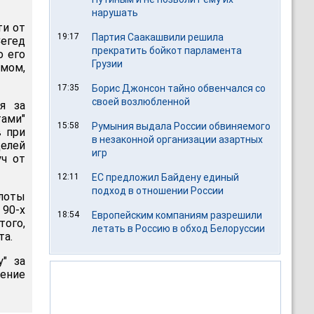
нарушать
ти от
19:17
Партия Саакашвили решила
егед
прекратить бойкот парламента
о его
Грузии
омом,
17:35
Борис Джонсон тайно обвенчался со
своей возлюбленной
я за
ами"
15:58
Румыния выдала России обвиняемого
в при
в незаконной организации азартных
елей
игр
уч от
12:11
ЕС предложил Байдену единый
подход в отношении России
илоты
 90-х
18:54
Европейским компаниям разрешили
того,
летать в Россию в обход Белоруссии
та.
у" за
ение