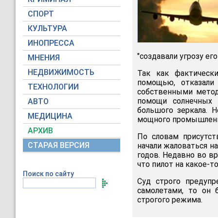
СПОРТ
КУЛЬТУРА
ИНОПРЕССА
"создавали угрозу ег
МНЕНИЯ
НЕДВИЖИМОСТЬ
Так как фактическ
помощью, отказали
ТЕХНОЛОГИИ
собственными метод
помощи солнечных "
АВТО
большого зеркала. 
МЕДИЦИНА
мощного промышленн
АРХИВ
По словам присутст
СТАРАЯ ВЕРСИЯ
начали жаловаться н
годов. Недавно во вр
что пилот на какое-т
Поиск по сайту
Суд строго предупр
самолетами, то он
строгого режима.