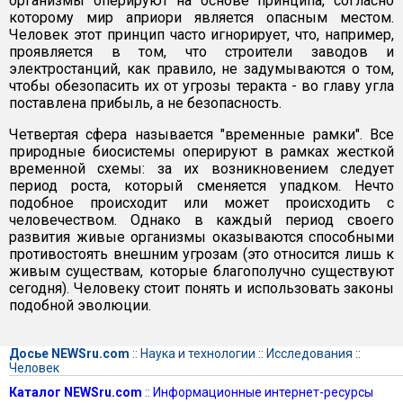
организмы оперируют на основе принципа, согласно
которому мир априори является опасным местом.
Человек этот принцип часто игнорирует, что, например,
проявляется в том, что строители заводов и
электростанций, как правило, не задумываются о том,
чтобы обезопасить их от угрозы теракта - во главу угла
поставлена прибыль, а не безопасность.
Четвертая сфера называется "временные рамки". Все
природные биосистемы оперируют в рамках жесткой
временной схемы: за их возникновением следует
период роста, который сменяется упадком. Нечто
подобное происходит или может происходить с
человечеством. Однако в каждый период своего
развития живые организмы оказываются способными
противостоять внешним угрозам (это относится лишь к
живым существам, которые благополучно существуют
сегодня). Человеку стоит понять и использовать законы
подобной эволюции.
Досье NEWSru.com
::
Наука и технологии
::
Исследования
::
Человек
Каталог NEWSru.com
::
Информационные интернет-ресурсы