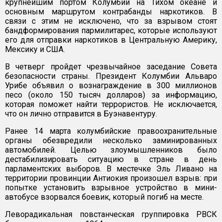
крупнейшим портом Колумбии на Тихом океане и
основным маршрутом контрабанды наркотиков. В
связи с этим не исключено, что за взрывом стоят
бандформирования пармилитарес, которые используют
его для отправки наркотиков в Центральную Америку,
Мексику и США.
В четверг пройдет чрезвычайное заседание Совета
безопасности страны. Президент Колумбии Альваро
Урибе объявил о вознаграждение в 300 миллионов
песо (около 150 тысяч долларов) за информацию,
которая поможет найти террористов. Не исключается,
что он лично отправится в Буэнавентуру.
Ранее 14 марта колумбийские правоохранительные
органы обезвредили несколько заминированных
автомобилей. Целью злоумышленников было
дестабилизировать ситуацию в стране в день
парламентских выборов. В местечке Эль Ливано на
территории провинции Антиокия произошел взрыв: при
попытке установить взрывное устройство в мини-
автобусе взорвался боевик, который погиб на месте.
Леворадикальная повстанческая группировка РВСК