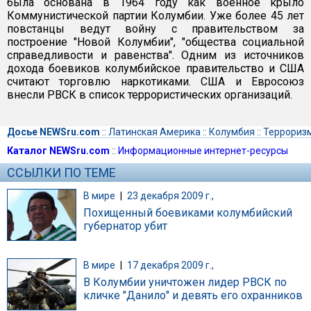
была основана в 1964 году как военное крыло
Коммунистической партии Колумбии. Уже более 45 лет
повстанцы ведут войну с правительством за
построение "Новой Колумбии", "общества социальной
справедливости и равенства". Одним из источников
дохода боевиков колумбийское правительство и США
считают торговлю наркотиками. США и Евросоюз
внесли РВСК в список террористических организаций.
Досье NEWSru.com
::
Латинская Америка
::
Колумбия
::
Террориз
Каталог NEWSru.com
::
Информационные интернет-ресурсы
ССЫЛКИ ПО ТЕМЕ
В мире
|
23 декабря 2009 г.,
Похищенный боевиками колумбийский
губернатор убит
В мире
|
17 декабря 2009 г.,
В Колумбии уничтожен лидер РВСК по
кличке "Данило" и девять его охранников