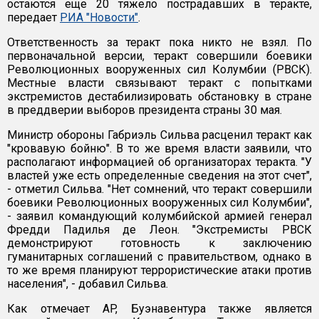
остаются еще 20 тяжело пострадавших в теракте,
передает
РИА "Новости"
.
Ответственность за теракт пока никто не взял. По
первоначальной версии, теракт совершили боевики
Революционных вооруженных сил Колумбии (РВСК).
Местные власти связывают теракт с попытками
экстремистов дестабилизировать обстановку в стране
в преддверии выборов президента страны 30 мая.
Министр обороны Габриэль Сильва расценил теракт как
"кровавую бойню". В то же время власти заявили, что
располагают информацией об организаторах теракта. "У
властей уже есть определенные сведения на этот счет",
- отметил Сильва. "Нет сомнений, что теракт совершили
боевики Революционных вооруженных сил Колумбии",
- заявил командующий колумбийской армией генерал
Фредди Падилья де Леон. "Экстремисты РВСК
демонстрируют готовность к заключению
гуманитарных соглашений с правительством, однако в
то же время планируют террористические атаки против
населения", - добавил Сильва.
Как отмечает AP, Буэнавентура также является