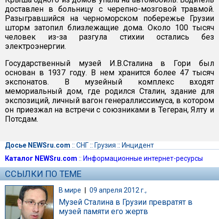
доставлен в больницу с черепно-мозговой травмой.
Разыгравшийся на черноморском побережье Грузии
шторм затопил близлежащие дома. Около 100 тысяч
человек из-за разгула стихии остались без
электроэнергии.
Государственный музей И.В.Сталина в Гори был
основан в 1937 году. В нем хранится более 47 тысяч
экспонатов. В музейный комплекс входят
мемориальный дом, где родился Сталин, здание для
экспозиций, личный вагон генераллиссимуса, в котором
он приезжал на встречи с союзниками в Тегеран, Ялту и
Потсдам.
Досье NEWSru.com
::
СНГ
::
Грузия
::
Инцидент
Каталог NEWSru.com
::
Информационные интернет-ресурсы
ССЫЛКИ ПО ТЕМЕ
В мире
|
09 апреля 2012 г.,
Музей Сталина в Грузии превратят в
музей памяти его жертв