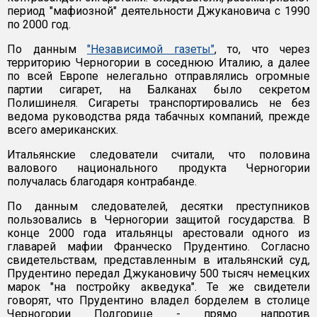
период "мафиозной" деятельности Джукановича с 1990
по 2000 год.
По данным
"Независимой газеты"
, то, что через
территорию Черногории в соседнюю Италию, а далее
по всей Европе нелегально отправлялись огромные
партии сигарет, на Балканах было секретом
Полишинеля. Сигареты транспортировались не без
ведома руководства ряда табачных компаний, прежде
всего американских.
Итальянские следователи считали, что половина
валового национального продукта Черногории
получалась благодаря контрабанде.
По данным следователей, десятки преступников
пользовались в Черногории защитой государства. В
конце 2000 года итальянцы арестовали одного из
главарей мафии Франческо Прудентино. Согласно
свидетельствам, представленным в итальянский суд,
Прудентино передал Джукановичу 500 тысяч немецких
марок "на постройку акведука". Те же свидетели
говорят, что Прудентино владел борделем в столице
Черногории Подгорице - прямо напротив