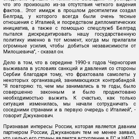
что это произошло из-за отсутствия четкого видения
фактов... Этот имидж в прошлом десятилетии создал
Белград, у которого всегда были очень тесные
отношения с Италией, и посредством дипломатических
инициатив, а также с помощью спецслужб Белград
пытался дискредитировать нашу государственную
политику именно в тот момент, когда мы прилагали
огромные усилия, чтобы добиться независимости от
Милошевича", - сказал он.
Дело в том, что в середине 1990-х годов Черногория
выживала в условиях санкций и давления со стороны
Сербии благодаря тому, что фрахтовала самолеты у
некоторых организаций, занимающихся контрабандой.
"Я повторяю: то, чем мы занимались в те годы, было
совершенно законным и было продиктовано
необходимостью выжить. К счастью, как только
ситуация изменилась, мы начали сотрудничать с
соседними странами и в первую очередь с Италией", -
говорит Джуканович.
Признавая интересы России, которая является давним
партнером России, Джуканович тем не менее заявил,
что целью его страны является вступление в ЕС и НАТО.