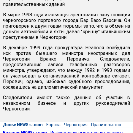
правительственных зданий.
В марте 1998 года итальянцы арестовали главу полиции
черногорского портового города Бар Васо Баосича. Он
приговорен к двум годам тюрьмы за то, что в обмен на
деньги, автомобили и яхты давал "крышу" итальянским
преступникам в Черногории.
В декабре 1999 года прокуратура Неаполя возбудила
иск против бывшего министра иностранных дел
Черногории Бранко Перовича. Следователи,
предоставившие записи телефонных разговоров
министра, утверждают, что между 1992 и 1993 годами
он участвовал в организованной контрабанде сигарет.
Перович, однако, избежал судебного преследования,
сославшись на дипломатический иммунитет.
Следователи имеют также данные об участии в
незаконном бизнесе и других руководителей
Черногории.
Досье NEWSru.com
::
Европа
::
Черногория
::
Правительство
Каталог NEWSru.com
::
Информационные интернет-ресурсы