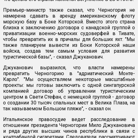
Премьер-министр также сказал, что Черногория не
намерена сдавать в аренду американскому флоту
морскую базу в Боке Которской. Вместо этого страна
близка к заключению договора с канадской группой о
приватизации военно-морских судоверфей в Тивате,
чтобы превратить их в причалы для больших яхт. "Мы
также планируем вывести из Боки Которской наши
войска, создав тем самым условия для развития
туристической базы", - сказал Джуканович.
Джуканович выразился, что власти намерены
превратить Черногорию в "адриатический Монте-
Карло". "Мы осуществляем некоторые масштабные
проекты: мы готовы заключить с одной сингапурской
компанией договор об управлении туристическим
центром в Свети Стефан, с немецкой группой - договор
о создании 30 тысяч спальных мест в Велика Плаза, на
так называемом Большом пляже", - сказал он.
Итальянское правосудие ведет расследование в
отношении президента Черногории Мило Джукановича
и ряда других высших чинов республики в связи с
контрабандой сигаретами. Следователи, рассматривают