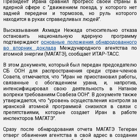
Президент Ирана сравнил прогресс своей страны в
ядерной сфере с "движением поезда, у которого нет
задней передачи и тормозов, но руль которого
находится в руках справедливых людей".
Высказывания Ахмади Нежада относительно отказа
остановить национальную ядерную программу
подтверждают
основные положения обнародованного
во вторник доклада
Международного агентства по
атомной энергии (МАГАТЭ), сообщает ИТАР-ТАСС.
В этом документе, который был передан председателю
СБ ООН для распространения среди стран-членов
Совета, отмечается, что "Иран не приостановил работы,
связанные с обогащением урана, и, напротив,
интенсифицировал свою деятельность в Натанзе
вопреки требованиям Совбеза ООН". В документе также
утверждается, что "уровень осуществления контроля за
иранской атомной программой снизился в связи с
препятствиями, которые создает Иран в работе
инспекторов МАГАТЭ".
Сразу после обнародования отчета МАГАТЭ Тегеран
отверг обвинения агентства в свой адрес в создании