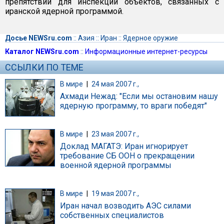
препятствий для инспекций объектов, связанных с
иранской ядерной программой.
Досье NEWSru.com
::
Азия
::
Иран
::
Ядерное оружие
Каталог NEWSru.com
::
Информационные интернет-ресурсы
ССЫЛКИ ПО ТЕМЕ
В мире
|
24 мая 2007 г.,
Ахмади Нежад: "Если мы остановим нашу
ядерную программу, то враги победят"
В мире
|
23 мая 2007 г.,
Доклад МАГАТЭ: Иран игнорирует
требование СБ ООН о прекращении
военной ядерной программы
В мире
|
19 мая 2007 г.,
Иран начал возводить АЭС силами
собственных специалистов