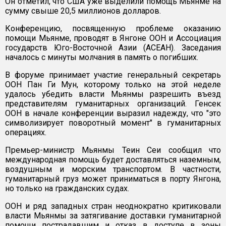
Он отметил, что США уже выделили помощь Мьянме на
сумму свыше 20,5 миллионов долларов.
Конференцию, посвященную проблеме оказанию
помощи Мьянме, проводят в Янгоне ООН и Ассоциация
государств Юго-Восточной Азии (АСЕАН). Заседания
началось с минуты молчания в память о погибших.
В форуме принимает участие генеральный секретарь
ООН Пан Ги Мун, которому только на этой неделе
удалось убедить власти Мьянмы разрешить въезд
представителям гуманитарных организаций. Генсек
ООН в начале конференции выразил надежду, что "это
символизирует поворотный момент" в гуманитарных
операциях.
Премьер-министр Мьянмы Теин Сеи сообщил что
международная помощь будет доставляться наземным,
воздушным и морским транспортом. В частности,
гуманитарный груз может приниматься в порту Янгона,
но только на гражданских судах.
ООН и ряд западных стран неоднократно критиковали
власти Мьянмы за затягивание доставки гуманитарной
помощи пострадавшим и отказ в доступе в зоны