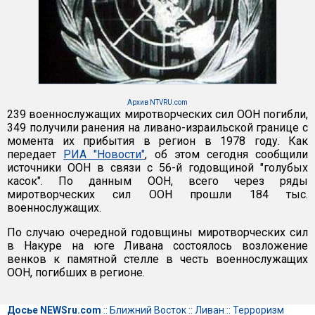
Архив NTVRU.com
239 военнослужащих миротворческих сил ООН погибли,
349 получили ранения на ливано-израильской границе с
момента их прибытия в регион в 1978 году. Как
передает
РИА "Новости"
, об этом сегодня сообщили
источники ООН в связи с 56-й годовщиной "голубых
касок". По данным ООН, всего через ряды
миротворческих сил ООН прошли 184 тыс.
военнослужащих.
По случаю очередной годовщины миротворческих сил
в Накуре на юге Ливана состоялось возложение
венков к памятной стелле в честь военнослужащих
ООН, погибших в регионе.
Досье NEWSru.com
::
Ближний Восток
::
Ливан
::
Терроризм