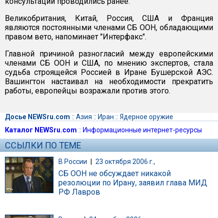
консультации проводились ранее.
Великобритания, Китай, Россия, США и Франция
являются постоянными членами СБ ООН, обладающими
правом вето, напоминает "Интерфакс".
Главной причиной разногласий между европейскими
членами СБ ООН и США, по мнению экспертов, стала
судьба строящейся Россией в Иране Бушерской АЭС.
Вашингтон настаивал на необходимости прекратить
работы, европейцы возражали против этого.
Досье NEWSru.com
::
Азия
::
Иран
::
Ядерное оружие
Каталог NEWSru.com
::
Информационные интернет-ресурсы
ССЫЛКИ ПО ТЕМЕ
В России
|
23 октября 2006 г.,
СБ ООН не обсуждает никакой
резолюции по Ирану, заявил глава МИД
РФ Лавров