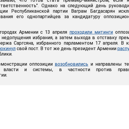
заявил, что готов стать премьер-министром, если н
ответственность". Однако на следующий день руковод
ции Республиканской партии Ваграм Багдасарян искл
вания его однопартийцев за кандидатуру оппозицион
 городах Армении с 13 апреля
проходили митинги
оппози
недопущения избрания, а затем выхода в отставку пре
ержа Саргсяна, избранного парламентом 17 апреля. В 
покинул
свой пост. В тот же день президент Армении
расп
блики.
емонстрации оппозиции
возобновились
и направлены те
 власти и системы, в частности против прав
тии.