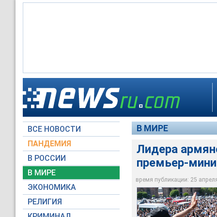
В Ереване и других
В Армении парламен
требовавшей сперва
оппозиции Никола П
министра Армении С
В МИРЕ
ВСЕ НОВОСТИ
Reuters
Reuters
ПАНДЕМИЯ
Лидера армян
В РОССИИ
премьер-мини
В МИРЕ
время публикации: 25 апреля 
ЭКОНОМИКА
РЕЛИГИЯ
КРИМИНАЛ