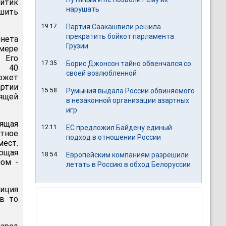
итик
нарушать
ить
19:17
Партия Саакашвили решила
прекратить бойкот парламента
нета
Грузии
 мере
 Его
17:35
Борис Джонсон тайно обвенчался со
й 40
своей возлюбленной
может
артии
15:58
Румыния выдала России обвиняемого
ящей
в незаконной организации азартных
игр
вящая
12:11
ЕС предложил Байдену единый
тное
подход в отношении России
ест.
ющая
18:54
Европейским компаниям разрешили
ном -
летать в Россию в обход Белоруссии
зиция
 в то