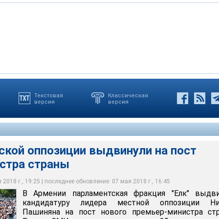
Текстовая
Классическая
версия
версия
 городах Армении с 13 апреля проходили митинги оппозиции,
тская фракция "Елк" выдвинула кандидатуру лидера местной
 недопущения избрания, а затем выхода в отставку премьер-
ашиняна на пост нового премьер-министра страны
ержа Саргсяна, избранного парламентом 17 апреля
ской оппозиции выдвинули на пост
стра страны
2018 г., 19:25 | последнее обновление: 07 мая 2018 г., 16:45
В Армении парламентская фракция "Елк" выдви
кандидатуру лидера местной оппозиции Ни
Пашиняна на пост нового премьер-министра стр