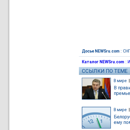
Досье NEWSru.com
::
СН
Каталог NEWSru.com
::
И
ССЫЛКИ ПО ТЕМЕ
В мире
В прав
премье
В мире
Белору
ему по