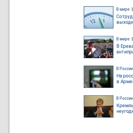
В мире
Сотруд
выходи
В мире
В Ерев
антипр
В Росси
На рос
в Арме
В Росси
Кремль
неугод