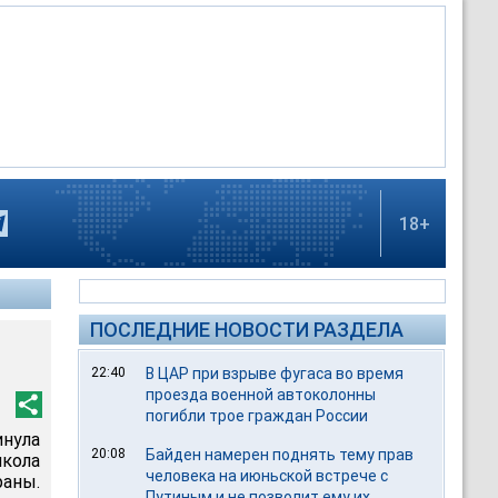
18+
ПОСЛЕДНИЕ НОВОСТИ РАЗДЕЛА
22:40
В ЦАР при взрыве фугаса во время
проезда военной автоколонны
погибли трое граждан России
нула
20:08
Байден намерен поднять тему прав
кола
человека на июньской встрече с
аны.
Путиным и не позволит ему их