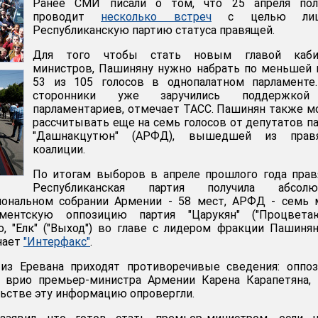
Ранее СМИ писали о том, что 25 апреля пол
проводит
несколько встреч
с целью лиш
Республиканскую партию статуса правящей.
Для того чтобы стать новым главой каби
министров, Пашиняну нужно набрать по меньшей
53 из 105 голосов в однопалатном парламенте.
сторонники уже заручились поддержко
парламентариев, отмечает ТАСС. Пашинян также 
рассчитывать еще на семь голосов от депутатов п
"Дашнакцутюн" (АРФД), вышедшей из прав
коалиции.
По итогам выборов в апреле прошлого года пра
Республиканская партия получила абсолю
ональном собрании Армении - 58 мест, АРФД - семь м
ментскую оппозицию партия "Царукян" ("Процвета
о, "Елк" ("Выход") во главе с лидером фракции Пашиня
нает
"Интерфакс"
.
, из Еревана приходят противоречивые сведения: оппо
е врио премьер-министра Армении Карена Карапетяна,
льстве эту информацию опровергли.