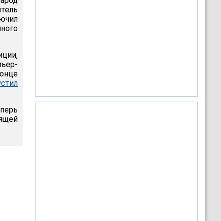
арод
итель
ючил
ного
ции,
мьер-
конце
устил
перь
ящей