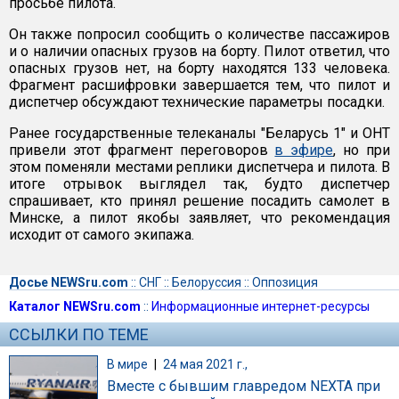
просьбе пилота.
Он также попросил сообщить о количестве пассажиров
и о наличии опасных грузов на борту. Пилот ответил, что
опасных грузов нет, на борту находятся 133 человека.
Фрагмент расшифровки завершается тем, что пилот и
диспетчер обсуждают технические параметры посадки.
Ранее государственные телеканалы "Беларусь 1" и ОНТ
привели этот фрагмент переговоров
в эфире
, но при
этом поменяли местами реплики диспетчера и пилота. В
итоге отрывок выглядел так, будто диспетчер
спрашивает, кто принял решение посадить самолет в
Минске, а пилот якобы заявляет, что рекомендация
исходит от самого экипажа.
Досье NEWSru.com
::
СНГ
::
Белоруссия
::
Оппозиция
Каталог NEWSru.com
::
Информационные интернет-ресурсы
ССЫЛКИ ПО ТЕМЕ
В мире
|
24 мая 2021 г.,
Вместе с бывшим главредом NEXTA при