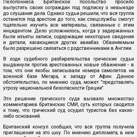
Пелопоннеса. Британское посольство просило
выпустить своих сограждан под подписку о невыезде
до слушания дела. Однако судьи решили, что вся группа
останется под арестом до того, как спецслужбы смогут
тщательно изучить все материалы, связанные с этим
инцидентом. Дело усложнилось, когда у задержанных
были изъяты записи, содержащие некоторые сведения
и детали, касающиеся других авиабаз. Обвиняемым
было разрешено связаться с родственниками в Англии.
В ходе судебного разбирательства греческие судьи
выдвинули против арестованных новые обвинения - в
том, что они якобы записывали номера самолетов на
военной базе Мегара, к западу от Афин. Данное
обстоятельство, по мнению суда, может "представлять
угрозу национальной безопасности Греции".
Это решение греческого суда вызвало множество
комментариев британских СМИ, суть которых сводится
к тому, что греческий суд осудил туристов без каких-
либо оснований.
Британский консул сообщил, что вся группа получила
приглашения на это шоу. По мнению дипломата, в нем