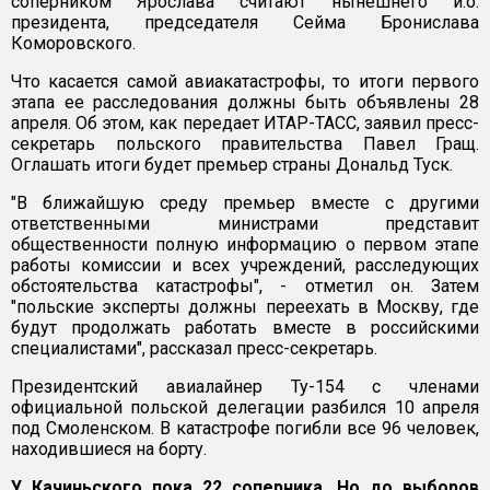
соперником Ярослава считают нынешнего и.о.
президента, председателя Сейма Бронислава
Коморовского.
Что касается самой авиакатастрофы, то итоги первого
этапа ее расследования должны быть объявлены 28
апреля. Об этом, как передает ИТАР-ТАСС, заявил пресс-
секретарь польского правительства Павел Гращ.
Оглашать итоги будет премьер страны Дональд Туск.
"В ближайшую среду премьер вместе с другими
ответственными министрами представит
общественности полную информацию о первом этапе
работы комиссии и всех учреждений, расследующих
обстоятельства катастрофы", - отметил он. Затем
"польские эксперты должны переехать в Москву, где
будут продолжать работать вместе в российскими
специалистами", рассказал пресс-секретарь.
Президентский авиалайнер Ту-154 с членами
официальной польской делегации разбился 10 апреля
под Смоленском. В катастрофе погибли все 96 человек,
находившиеся на борту.
У Качиньского пока 22 соперника. Но до выборов