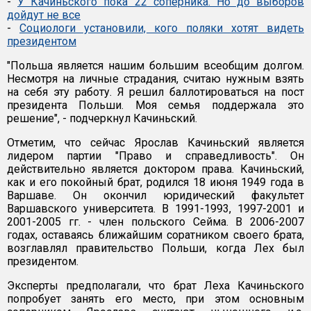
-
У Качиньского пока 22 соперника. Но до выборов
дойдут не все
-
Социологи установили, кого поляки хотят видеть
президентом
"Польша является нашим большим всеобщим долгом.
Несмотря на личные страдания, считаю нужным взять
на себя эту работу. Я решил баллотироваться на пост
президента Польши. Моя семья поддержала это
решение", - подчеркнул Качиньский.
Отметим, что сейчас Ярослав Качиньский является
лидером партии "Право и справедливость". Он
действительно является доктором права. Качиньский,
как и его покойный брат, родился 18 июня 1949 года в
Варшаве. Он окончил юридический факультет
Варшавского университета. В 1991-1993, 1997-2001 и
2001-2005 гг. - член польского Сейма. В 2006-2007
годах, оставаясь ближайшим соратником своего брата,
возглавлял правительство Польши, когда Лех был
президентом.
Эксперты предполагали, что брат Леха Качиньского
попробует занять его место, при этом основным