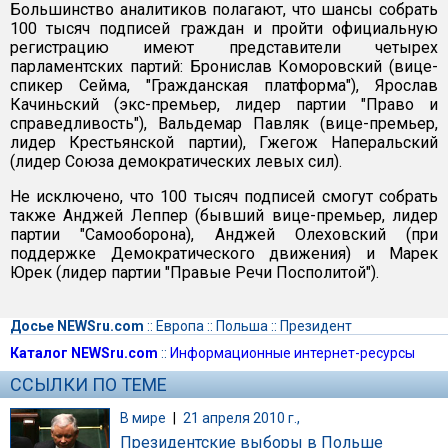
Большинство аналитиков полагают, что шансы собрать
100 тысяч подписей граждан и пройти официальную
регистрацию имеют представители четырех
парламентских партий: Бронислав Коморовский (вице-
спикер Сейма, "Гражданская платформа"), Ярослав
Качиньский (экс-премьер, лидер партии "Право и
справедливость"), Вальдемар Павляк (вице-премьер,
лидер Крестьянской партии), Гжегож Наперальский
(лидер Союза демократических левых сил).
Не исключено, что 100 тысяч подписей смогут собрать
также Анджей Леппер (бывший вице-премьер, лидер
партии "Самооборона), Анджей Олеховский (при
поддержке Демократического движения) и Марек
Юрек (лидер партии "Правые Речи Посполитой").
Досье NEWSru.com
::
Европа
::
Польша
::
Президент
Каталог NEWSru.com
::
Информационные интернет-ресурсы
ССЫЛКИ ПО ТЕМЕ
В мире
|
21 апреля 2010 г.,
Президентские выборы в Польше