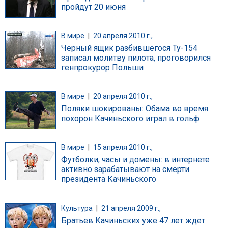
пройдут 20 июня
В мире
|
20 апреля 2010 г.,
Черный ящик разбившегося Ту-154
записал молитву пилота, проговорился
генпрокурор Польши
В мире
|
20 апреля 2010 г.,
Поляки шокированы: Обама во время
похорон Качиньского играл в гольф
В мире
|
15 апреля 2010 г.,
Футболки, часы и домены: в интернете
активно зарабатывают на смерти
президента Качиньского
Культура
|
21 апреля 2009 г.,
Братьев Качиньских уже 47 лет ждет