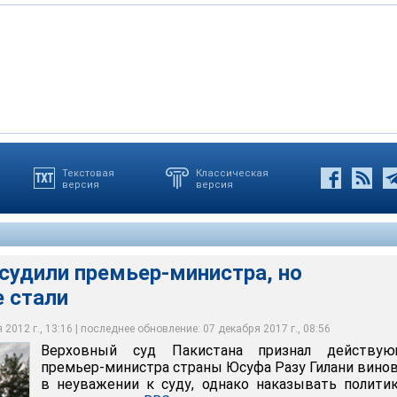
Текстовая
Классическая
версия
версия
а обвиняли в отказе требовать у властей Швейцарии
истана признал действующего премьер-министра страны Юсуфа
овного дела против президента Пакистана Азифа Али Зардари
ым в неуважении к суду, однако наказывать политика не стал
рупции
судили премьер-министра, но
е стали
2012 г., 13:16 | последнее обновление: 07 декабря 2017 г., 08:56
Верховный суд Пакистана признал действую
премьер-министра страны Юсуфа Разу Гилани вин
в неуважении к суду, однако наказывать полити