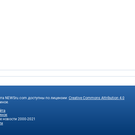
йта NEWSru.com доступны по лицензии:
Creative Commons Attribution 4.0
 иное.
йта
инок
е новости
2000-2021
ти