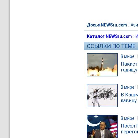
Досье NEWSru.com
::
Ази
Каталог NEWSru.com
::
И
ССЫЛКИ ПО ТЕМЕ
В мире
Пакист
годящу
В мире
В Кашм
лавину
В мире
Посол 
перего