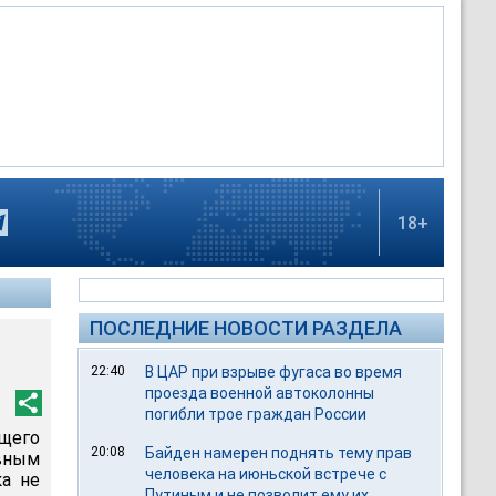
18+
ПОСЛЕДНИЕ НОВОСТИ РАЗДЕЛА
22:40
В ЦАР при взрыве фугаса во время
проезда военной автоколонны
погибли трое граждан России
щего
20:08
Байден намерен поднять тему прав
овным
человека на июньской встрече с
ка не
Путиным и не позволит ему их