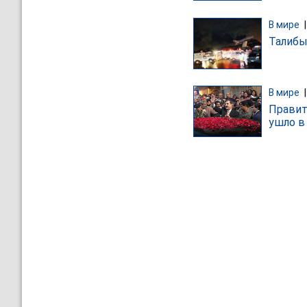
В мире
Талибы
В мире
Правит
ушло в