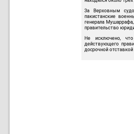
находился около тре
За Верховным судо
пакистанские военн
генерала Мушаррафа,
правительство юриди
Не исключено, чт
действующего прави
досрочной отставкой 