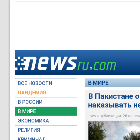
Главу правительств
Верховный суд Пак
возобновления угол
Разу Гилани виновн
по обвинению в кор
В МИРЕ
ВСЕ НОВОСТИ
Reuters
Reuters
ПАНДЕМИЯ
В Пакистане о
В РОССИИ
наказывать н
В МИРЕ
время публикации: 26 апреля 
ЭКОНОМИКА
РЕЛИГИЯ
КРИМИНАЛ