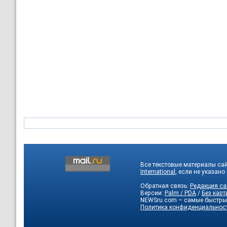
Все текстовые материалы са
International
, если не указано
Обратная связь:
Редакция са
Версии:
Palm / PDA
/
Без карт
NEWSru.com – самые быстры
Политика конфиденциальнос