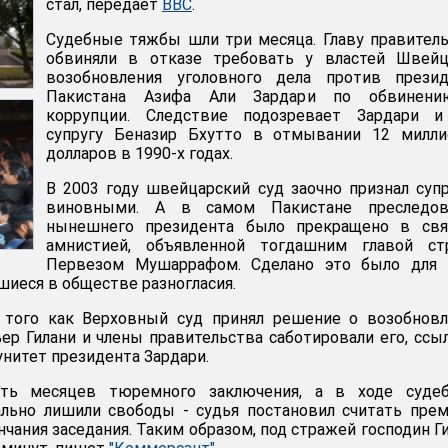
стал, передает
BBC
.
Судебные тяжбы шли три месяца. Главу правител
обвиняли в отказе требовать у властей Швейц
возобновления уголовного дела против презид
Пакистана Азифа Али Зардари по обвинен
коррупции. Следствие подозревает Зардари и
супругу Беназир Бхутто в отмывании 12 милли
долларов в 1990-х годах.
В 2003 году швейцарский суд заочно признал суп
виновными. А в самом Пакистане преследов
нынешнего президента было прекращено в свя
амнистией, объявленной тогдашним главой ст
Первезом Мушаррафом. Сделано это было для т
шиеся в обществе разногласия.
 того как Верховный суд принял решение о возобновл
ер Гилани и члены правительства саботировали его, ссы
нитет президента Зардари.
сть месяцев тюремного заключения, а в ходе судеб
ально лишили свободы - судья постановил считать пре
чания заседания. Таким образом, под стражей господин Г