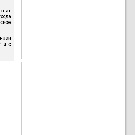
тоят
ухода
нское
иции
т и с