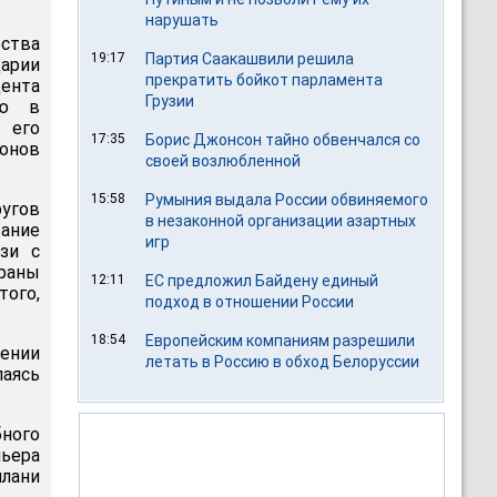
нарушать
ьства
19:17
Партия Саакашвили решила
арии
прекратить бойкот парламента
ента
Грузии
ию в
 его
17:35
Борис Джонсон тайно обвенчался со
онов
своей возлюбленной
15:58
Румыния выдала России обвиняемого
ругов
в незаконной организации азартных
ание
игр
зи с
раны
12:11
ЕС предложил Байдену единый
ого,
подход в отношении России
18:54
Европейским компаниям разрешили
ении
летать в Россию в обход Белоруссии
лаясь
ного
мьера
илани