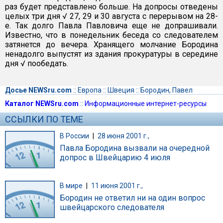
раз будет представлено больше. На допросы отведены
целых три дня √ 27, 29 и 30 августа с перерывом на 28-
е. Так долго Павла Павловича еще не допрашивали.
Известно, что в понедельник беседа со следователем
затянется до вечера. Хранящего молчание Бородина
ненадолго выпустят из здания прокуратуры в середине
дня √ пообедать.
Досье NEWSru.com
::
Европа
::
Швеция
::
Бородин, Павел
Каталог NEWSru.com
::
Информационные интернет-ресурсы
ССЫЛКИ ПО ТЕМЕ
В России
|
28 июня 2001 г.,
Павла Бородина вызвали на очередной
допрос в Швейцарию 4 июля
В мире
|
11 июня 2001 г.,
Бородин не ответил ни на один вопрос
швейцарского следователя