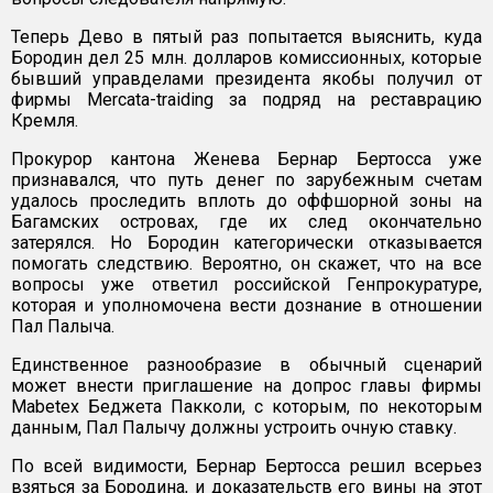
Теперь Дево в пятый раз попытается выяснить, куда
Бородин дел 25 млн. долларов комиссионных, которые
бывший управделами президента якобы получил от
фирмы Mercata-traiding за подряд на реставрацию
Кремля.
Прокурор кантона Женева Бернар Бертосса уже
признавался, что путь денег по зарубежным счетам
удалось проследить вплоть до оффшорной зоны на
Багамских островах, где их след окончательно
затерялся. Но Бородин категорически отказывается
помогать следствию. Вероятно, он скажет, что на все
вопросы уже ответил российской Генпрокуратуре,
которая и уполномочена вести дознание в отношении
Пал Палыча.
Единственное разнообразие в обычный сценарий
может внести приглашение на допрос главы фирмы
Mabetex Беджета Пакколи, с которым, по некоторым
данным, Пал Палычу должны устроить очную ставку.
По всей видимости, Бернар Бертосса решил всерьез
взяться за Бородина, и доказательств его вины на этот