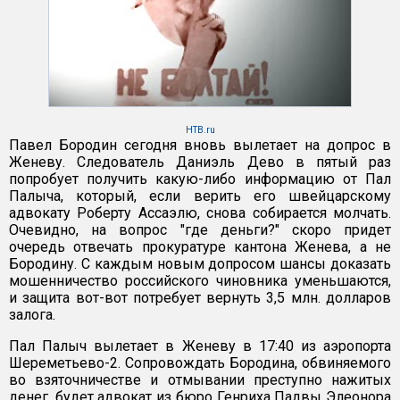
HTB.ru
Павел Бородин сегодня вновь вылетает на допрос в
Женеву. Следователь Даниэль Дево в пятый раз
попробует получить какую-либо информацию от Пал
Палыча, который, если верить его швейцарскому
адвокату Роберту Ассаэлю, снова собирается молчать.
Очевидно, на вопрос "где деньги?" скоро придет
очередь отвечать прокуратуре кантона Женева, а не
Бородину. С каждым новым допросом шансы доказать
мошенничество российского чиновника уменьшаются,
и защита вот-вот потребует вернуть 3,5 млн. долларов
залога.
Пал Палыч вылетает в Женеву в 17:40 из аэропорта
Шереметьево-2. Сопровождать Бородина, обвиняемого
во взяточничестве и отмывании преступно нажитых
денег, будет адвокат из бюро Генриха Падвы Элеонора