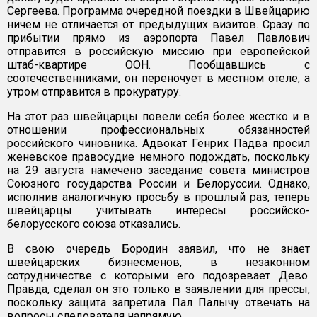
Сергеева. Программа очередной поездки в Швейцарию
ничем не отличается от предыдущих визитов. Сразу по
прибытии прямо из аэропорта Павел Павлович
отправится в российскую миссию при европейской
штаб-квартире ООН. Пообщавшись с
соотечественниками, он переночует в местном отеле, а
утром отправится в прокуратуру.
На этот раз швейцарцы повели себя более жестко и в
отношении профессиональных обязанностей
российского чиновника. Адвокат Генрих Падва просил
женевское правосудие немного подождать, поскольку
на 29 августа намечено заседание совета министров
Союзного государства России и Белоруссии. Однако,
исполнив аналогичную просьбу в прошлый раз, теперь
швейцарцы учитывать интересы российско-
белорусского союза отказались.
В свою очередь Бородин заявил, что не знает
швейцарских бизнесменов, в незаконном
сотрудничестве с которыми его подозревает Дево.
Правда, сделал он это только в заявлении для прессы,
поскольку защита запретила Пал Палычу отвечать на
вопросы следователя напрямую.