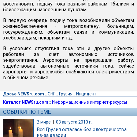
восстановить подачу тока разным районам Тбилиси и
близлежащим населенным пунктам.
В первую очередь подачу тока возобновили объектам
жизнеобеспечения - метрополитену, больницам,
госучреждениям, объектам связи и коммуникации,
хлебозаводам, пекарням и т.д.
В условиях отсутствия тока эти и другие объекты
работали за счет автономных источников
энергопитания. Аэропорты не прекращали работу,
задействовав автономные источники тока, сейчас
аэропорты и аэрослужбы снабжаются электричеством
в обычном режиме.
Досье NEWSru.com
::
СНГ
::
Грузия
::
Инцидент
Каталог NEWSru.com
::
Информационные интернет-ресурсы
ССЫЛКИ ПО ТЕМЕ
В мире
|
03 августа 2010 г.,
Вся Грузия осталась без электричества
из-за аварии