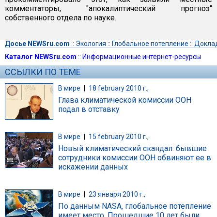
комментаторы, "апокалиптический прогноз"
собственного отдела по науке.
Досье NEWSru.com
::
Экология
::
Глобальное потепление
::
Докла
Каталог NEWSru.com
::
Информационные интернет-ресурсы
ССЫЛКИ ПО ТЕМЕ
В мире
|
18 february 2010 г.,
Глава климатической комиссии ООН
подал в отставку
В мире
|
15 february 2010 г.,
Новый климатический скандал: бывшие
сотрудники комиссии ООН обвиняют ее в
искажении данных
В мире
|
23 января 2010 г.,
По данным NASA, глобальное потепление
имеет место. Прошедшие 10 лет были