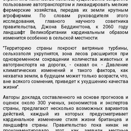
пользование автотранспортом и ликвидировать мелкие
фермерские хозяйства, передав их земли крупным
агрофирмам. По словам руководителя этого
исследования, главного научного советника
правительства, Джона Беддингтона, к 2060 году
ландшафт Великобритании кардинальным образом
изменится особенно в сельской местности.
"Территорию страны покроют ветряные турбины,
сельхозполя укрупнятся, зона лесов расширится при
одновременном сокращении количества животных и
автотранспорта на дорогах, - сказал он. - Давление
климатических изменений и такого фактора, как
нехватка земли, в будущем может только возрасти, что,
вне всякого сомнения, приведет к ухудшению качества
жизни".
Авторы доклада, составленного на основе прогнозов и
оценок около 300 ученых, экономистов и экспертов
страны, предлагают несколько возможных вариантов
действий, каждый из которых предусматривает
кардинальное изменение стиля жизни британцев и
ландшафта страны. Правительство пока никак не
прокомментировало этот, как заявили местные