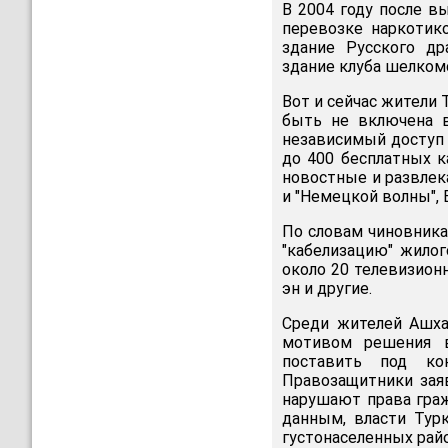
В 2004 году после в
перевозке наркотик
здание Русского др
здание клуба шелком
Вот и сейчас жители
быть не включена в
независимый доступ 
до 400 бесплатных к
новостные и развлек
и "Немецкой волны", 
По словам чиновника
"кабелизацию" жило
около 20 телевизионн
эн и другие.
Среди жителей Ашха
мотивом решения в
поставить под ко
Правозащитники зая
нарушают права граж
данным, власти Тур
густонаселенных рай