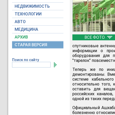
НЕДВИЖИМОСТЬ
ТЕХНОЛОГИИ
АВТО
МЕДИЦИНА
АРХИВ
ВСЕ ФОТО
СТАРАЯ ВЕРСИЯ
спутниковые антенн
информации о прои
оборудования для п
Поиск по сайту
"тарелок" повсемест
Теперь же по ини
демонтированы. Вме
системе кабельного
относительно того, 
оставить для вещан
российских каналов
одной из таких пере
Официальный Ашхаба
болезненно относили