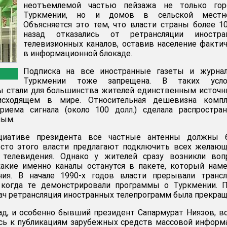
неотъемлемой частью пейзажа не только гор
Туркмении, но и домов в сельской местно
Объясняется это тем, что власти страны более 1
назад отказались от ретрансляции иностра
телевизионных каналов, оставив население факти
в информационной блокаде.
Подписка на все иностранные газеты и журна
Туркмении тоже запрещена. В таких усло
ы стали для большинства жителей единственным источ
сходящем в мире. Относительная дешевизна компл
риема сигнала (около 100 долл.) сделала распростра
ным.
циативе президента все частные антенны должны 
сто этого власти предлагают подключить всех желающ
 телевидения. Однако у жителей сразу возникли воп
какие именно каналы останутся в пакете, который нам
ия. В начале 1990-х годов власти прерывали трансл
, когда те демонстрировали программы о Туркмении. 
дач ретрансляция иностранных телепрограмм была прекращ
д, и особенно бывший президент Сапармурат Ниязов, в
сь к публикациям зарубежных средств массовой информ