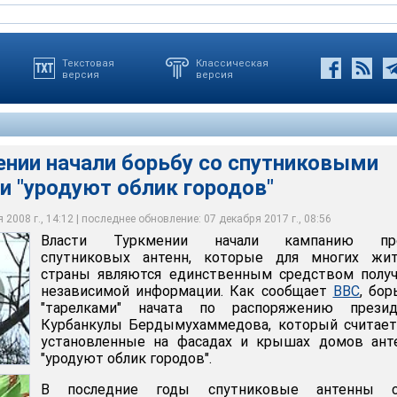
Текстовая
Классическая
версия
версия
ении начали борьбу со спутниковыми
и "уродуют облик городов"
ачали борьбу со спутниковыми тарелками. Они "уродуют облик
д, и особенно бывший президент Сапармурат Ниязов, всегда
путниковые антенны стали неотъемлемой частью пейзажа не
ись к публикациям зарубежных средств массовой информации.
кмении, но и домов в сельской местности
2008 г., 14:12 | последнее обновление: 07 декабря 2017 г., 08:56
Власти Туркмении начали кампанию пр
спутниковых антенн, которые для многих жит
страны являются единственным средством получ
независимой информации. Как сообщает
ВВС
, бор
"тарелками" начата по распоряжению презид
Курбанкулы Бердымухаммедова, который считает
установленные на фасадах и крышах домов ант
"уродуют облик городов".
В последние годы спутниковые антенны с