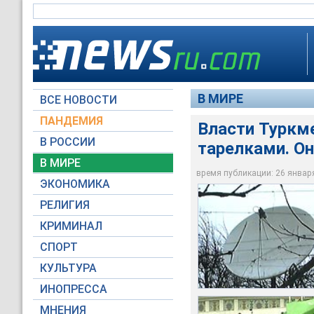
В МИРЕ
ВСЕ НОВОСТИ
ПАНДЕМИЯ
Власти Туркм
В РОССИИ
тарелками. Он
Власти Туркмении н
Официальный Ашхаба
В последние годы с
В МИРЕ
городов"
болезненно относил
только городов Тур
время публикации: 26 января 
ЭКОНОМИКА
НТВ
НТВ
Архив NEWSru.com
РЕЛИГИЯ
КРИМИНАЛ
СПОРТ
КУЛЬТУРА
ИНОПРЕССА
МНЕНИЯ