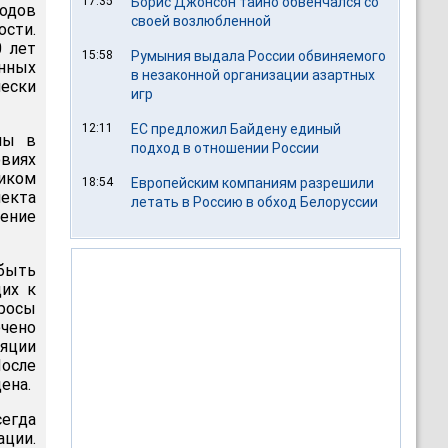
17:35
Борис Джонсон тайно обвенчался со
одов
своей возлюбленной
сти.
0 лет
15:58
Румыния выдала России обвиняемого
нных
в незаконной организации азартных
чески
игр
12:11
ЕС предложил Байдену единый
лы в
подход в отношении России
виях
ником
18:54
Европейским компаниям разрешили
екта
летать в Россию в обход Белоруссии
нение
быть
их к
росы
ечено
яции
После
ена.
сегда
ации.