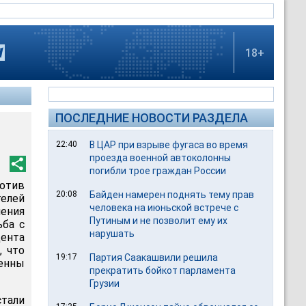
18+
ПОСЛЕДНИЕ НОВОСТИ РАЗДЕЛА
22:40
В ЦАР при взрыве фугаса во время
проезда военной автоколонны
погибли трое граждан России
отив
20:08
Байден намерен поднять тему прав
елей
человека на июньской встрече с
ения
Путиным и не позволит ему их
ьба с
нарушать
ента
, что
19:17
Партия Саакашвили решила
енны
прекратить бойкот парламента
Грузии
тали