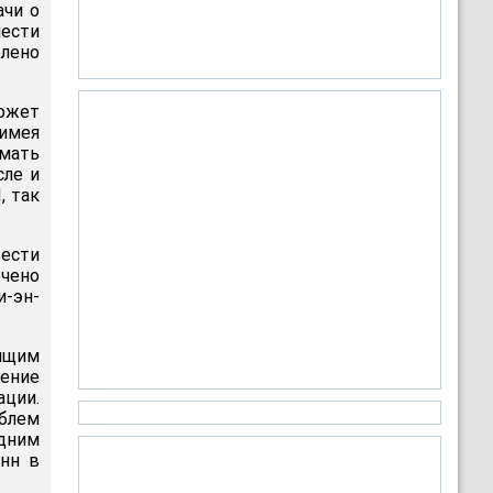
ачи о
нести
лено
может
имея
имать
сле и
, так
вести
ючено
и-эн-
оящим
ение
ции.
облем
едним
нн в