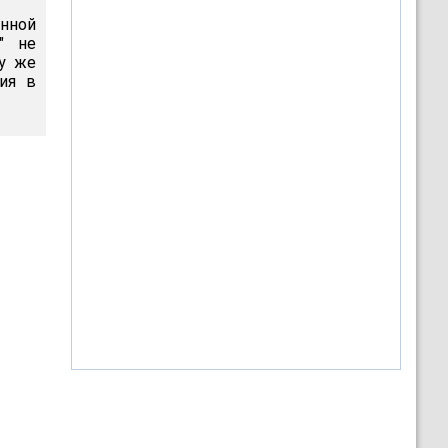
нной
" не
му же
ия в