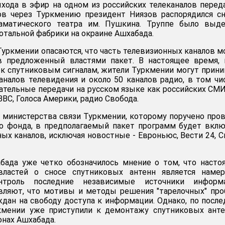
ыхода в эфир на одном из российских телеканалов перед
ов через Туркмению президент Ниязов распорядился с
аматического театра им. Пушкина. Труппе было выде
отальной фабрики на окраине Ашхабада.
 Туркмении опасаются, что часть телевизионных каналов 
 предложенный властями пакет. В настоящее время, 
к спутниковым сигналам, жители Туркмении могут прин
аналов телевидения и около 50 каналов радио, в том чи
ательные передачи на русском языке как российских СМИ
BBC, Голоса Америки, радио Свобода.
 министерства связи Туркмении, которому поручено про
го фонда, в предполагаемый пакет программ будет вкл
ых каналов, исключая новостные - Евроньюс, Вести 24, С
бада уже четко обозначилось мнение о том, что наст
ластей о сносе спутниковых антенн является намер
нтроль последние независимые источники информа
вляют, что мотивы и методы решения "тарелочных" пр
дан на свободу доступа к информации. Однако, по посл
кмении уже приступили к демонтажу спутниковых анте
онах Ашхабада.