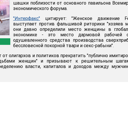
шашки поблизости от основного павильона Всеми
экономического форума.
"Интерфакс"
цитирует: "Женское движение F
выступает против фальшивой риторики "хозяев м
они давно определили место женщины в глобал
экономике - это место дармовой рабочей с
одушевленного средства производства сверхпри
бессловесной покорной твари и секс-рабыни".
 от олигархов и политиков прекратить "публично имитир
удьбами женщин" и призывают к решительным шага
ределению власти, капиталов и доходов между мужчин