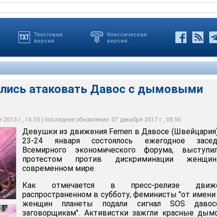
Текстовая
Классическая
версия
версия
лись атаковать Давос с дымовыми
т от олигархов и политиков прекратить "публично имитировать
я Femen в Давосе (Швейцария), где 23-24 января состоялось
удьбами женщин" и призывают к решительным шагам по
е Всемирного экономического форума, выступили с протестом
красные дымовые шашки поблизости от основного павильона
и всех женщин планеты подали сигнал SOS давосским
ределению власти, капиталов и доходов между мужчиной и
ции женщин в современном мире
ического форума
2013 г., 16:55 | последнее обновление: 07 декабря 2017 г., 08:56
Девушки из движения Femen в Давосе (Швейцария)
23-24 января состоялось ежегодное засед
Всемирного экономического форума, выступи
протестом против дискриминации женщ
современном мире.
Как отмечается в пресс-релизе движе
распространенном в субботу, феминисты "от имени
женщин планеты подали сигнал SOS давос
заговорщикам". Активистки зажгли красные дым