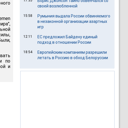
17:35
Борис Джонсон тайно обвенчался со
рного
своей возлюбленной
15:58
Румыния выдала России обвиняемого
emen
в незаконной организации азартных
ира",
игр
ьной
илы,
12:11
ЕС предложил Байдену единый
были,
подход в отношении России
18:54
Европейским компаниям разрешили
овать
летать в Россию в обход Белоруссии
м по
ой и