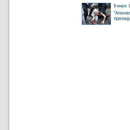
В мире
"Апока
презид