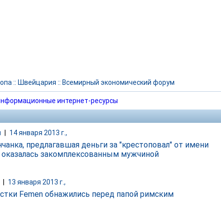
опа
::
Швейцария
::
Всемирный экономический форум
нформационные интернет-ресурсы
и
|
14 января 2013 г.,
чанка, предлагавшая деньги за "крестоповал" от имени
 оказалась закомплексованным мужчиной
|
13 января 2013 г.,
стки Femen обнажились перед папой римским