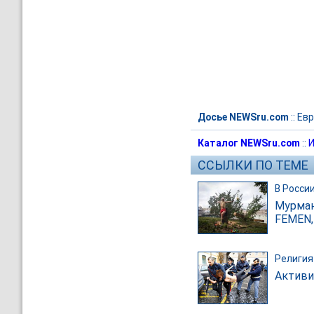
Досье NEWSru.com
::
Евр
Каталог NEWSru.com
::
И
ССЫЛКИ ПО ТЕМЕ
В Росси
Мурман
FEMEN,
Религия
Активи