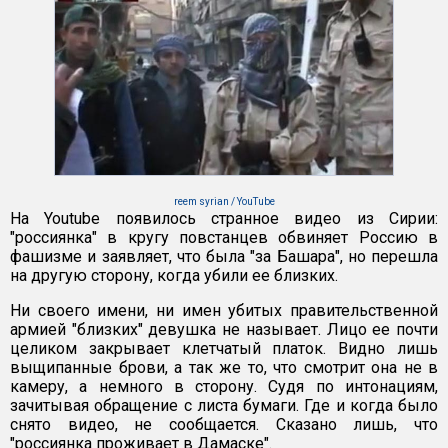
reem syrian / YouTube
На Youtube появилось странное видео из Сирии:
"россиянка" в кругу повстанцев обвиняет Россию в
фашизме и заявляет, что была "за Башара", но перешла
на другую сторону, когда убили ее близких.
Ни своего имени, ни имен убитых правительственной
армией "близких" девушка не называет. Лицо ее почти
целиком закрывает клетчатый платок. Видно лишь
выщипанные брови, а так же то, что смотрит она не в
камеру, а немного в сторону. Судя по интонациям,
зачитывая обращение с листа бумаги. Где и когда было
снято видео, не сообщается. Сказано лишь, что
"россиянка проживает в Дамаске".