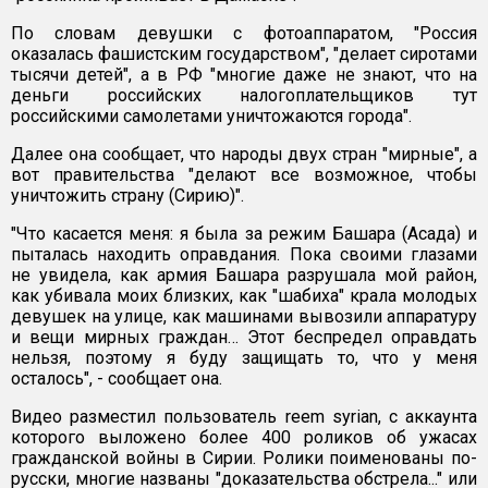
По словам девушки с фотоаппаратом, "Россия
оказалась фашистским государством", "делает сиротами
тысячи детей", а в РФ "многие даже не знают, что на
деньги российских налогоплательщиков тут
российскими самолетами уничтожаются города".
Далее она сообщает, что народы двух стран "мирные", а
вот правительства "делают все возможное, чтобы
уничтожить страну (Сирию)".
"Что касается меня: я была за режим Башара (Асада) и
пыталась находить оправдания. Пока своими глазами
не увидела, как армия Башара разрушала мой район,
как убивала моих близких, как "шабиха" крала молодых
девушек на улице, как машинами вывозили аппаратуру
и вещи мирных граждан… Этот беспредел оправдать
нельзя, поэтому я буду защищать то, что у меня
осталось", - сообщает она.
Видео разместил пользователь reem syrian, с аккаунта
которого выложено более 400 роликов об ужасах
гражданской войны в Сирии. Ролики поименованы по-
русски, многие названы "доказательства обстрела..." или