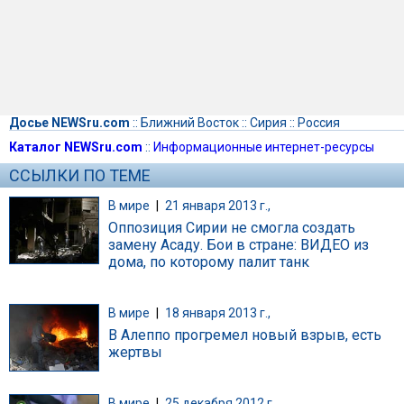
Досье NEWSru.com
::
Ближний Восток
::
Сирия
::
Россия
Каталог NEWSru.com
::
Информационные интернет-ресурсы
ССЫЛКИ ПО ТЕМЕ
В мире
|
21 января 2013 г.,
Оппозиция Сирии не смогла создать
замену Асаду. Бои в стране: ВИДЕО из
дома, по которому палит танк
В мире
|
18 января 2013 г.,
В Алеппо прогремел новый взрыв, есть
жертвы
В мире
|
25 декабря 2012 г.,