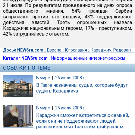
21 июля. По результатам проведенного на днях опроса
общественного мнения, 54% граждан Сербии
возражают против его выдачи, 43% поддерживают
действия властей. Треть опрошенных назвала
Караджича национальным героем, 17% - преступником,
42% затруднились с ответом.
Досье NEWSru.com
::
Европа
::
Югославия
::
Караджич, Радован
Каталог NEWSru.com
::
Информационные интернет-ресурсы
ССЫЛКИ ПО ТЕМЕ
В мире
|
26 июля 2008 г.,
В Гааге назначены судьи, которые будут
судить Караджича
В мире
|
25 июля 2008 г.,
Караджич сможет встретиться с семьей,
если они не поддерживают людей,
разыскиваемых Гаагским трибуналом