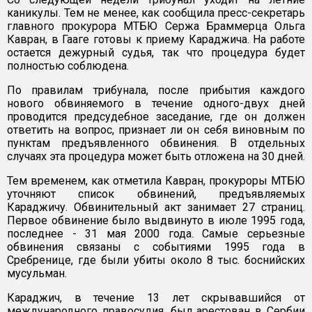
каникулы. Тем не менее, как сообщила пресс-секретарь
главного прокурора МТБЮ Сержа Браммерца Ольга
Кавран, в Гааге готовы к приему Караджича. На работе
остается дежурный судья, так что процедура будет
полностью соблюдена.
По правилам трибунала, после прибытия каждого
нового обвиняемого в течение одного-двух дней
проводится предсудебное заседание, где он должен
ответить на вопрос, признает ли он себя виновным по
пунктам предъявленного обвинения. В отдельных
случаях эта процедура может быть отложена на 30 дней.
Тем временем, как отметила Кавран, прокуроры МТБЮ
уточняют список обвинений, предъявляемых
Караджичу. Обвинительный акт занимает 27 страниц.
Первое обвинение было выдвинуто в июле 1995 года,
последнее - 31 мая 2000 года. Самые серьезные
обвинения связаны с событиями 1995 года в
Сребренице, где были убиты около 8 тыс. боснийских
мусульман.
Караджич, в течение 13 лет скрывавшийся от
международного правосудия, был арестован в Сербии