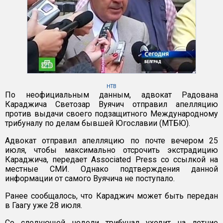
НТВ
По неофициальным данным, адвокат Радована
Караджича Светозар Вуячич отправил апелляцию
против выдачи своего подзащитного Международному
трибуналу по делам бывшей Югославии (МТБЮ).
Адвокат отправил апелляцию по почте вечером 25
июля, чтобы максимально отсрочить экстрадицию
Караджича, передает Associated Press со ссылкой на
местные СМИ. Однако подтверждения данной
информации от самого Вуячича не поступало.
Ранее сообщалось, что Караджич может быть передан
в Гаагу уже 28 июля.
Со следующей недели трибунал уходит на летние