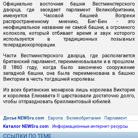
Официально восточная башня Вестминстерского
дворца, где заседает парламент Великобритании,
именуется Часовой башней. Вопреки
распространенному мнению, Биг-Бен - это
неофициальное название не самой башни, а огромного
колокола, который отбивает время и звук которого
используется в традиционных позывных
телерадиокорпорации.
Части Вестминстерского дворца, где располагается
британский парламент, переименовывали и в прошлом.
В 1860 году, когда было закончено сооружение
западной башни, она была переименована в башню
Виктории в честь тогдашней королевы.
Из всех британских монархов лишь королева Виктория
и королева Елизавета II царствовали достаточно долго,
чтобы отпраздновать бриллиантовый юбилей.
Досье NEWSru.com
::
Европа
::
Великобритания
::
Парламент
Каталог NEWSru.com
::
Информационные интернет-ресурсы
ССЫЛКИ ПО ТЕМЕ