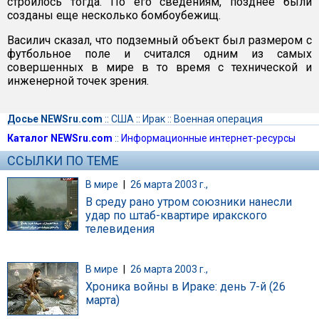
строилось тогда. По его сведениям, позднее были
созданы еще несколько бомбоубежищ.
Василич сказал, что подземный объект был размером с
футбольное поле и считался одним из самых
совершенных в мире в то время с технической и
инженерной точек зрения.
Досье NEWSru.com
::
США
::
Ирак
::
Военная операция
Каталог NEWSru.com
::
Информационные интернет-ресурсы
ССЫЛКИ ПО ТЕМЕ
В мире
|
26 марта 2003 г.,
В среду рано утром союзники нанесли
удар по штаб-квартире иракского
телевидения
В мире
|
26 марта 2003 г.,
Хроника войны в Ираке: день 7-й (26
марта)