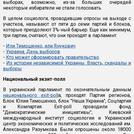
выборах, возможно, из-за больших очередей
некоторые избиратели не стали голосовать.
В целом социологи, проводившие опросы на выходе с
участков, называют от пяти до семи партий и блоков,
которые преодолеют 3%-ный барьер. Еще как минимум,
три партии, считают, что они проходят в парламент.
-
Или Тимошенко, или Янукович
-
Украина. День выборов
-
Кто может сформировать правительство
-
Из истории независимой Украины. Власть, скандалы и
выборы
Национальный экзит-полл
В украинский парламент по окончательным данным
национального exit-poll
а, проходят Партия регионов,
Блок Юлии Тимошенко, блок "Наша Украина", Соцпартия
и Компартия. Exit-poll проводили фонд
"Демократические инициативы", Киевский
международный институт социологии и Украинский
центр экономических и политических исследований им.
Александра Разумкова. Были опрошены около 18000