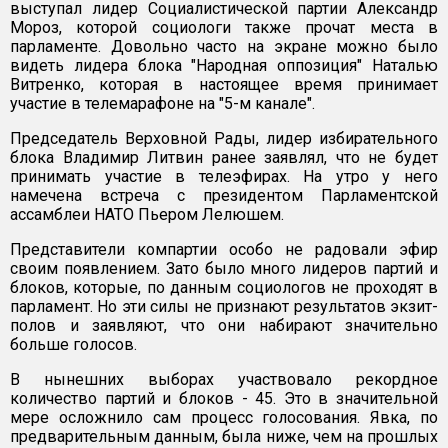
выступал лидер Социалистической партии Александр
Мороз, которой социологи также прочат места в
парламенте. Довольно часто на экране можно было
видеть лидера блока "Народная оппозиция" Наталью
Витренко, которая в настоящее время принимает
участие в телемарафоне на "5-м канале".
Председатель Верховной Рады, лидер избирательного
блока Владимир Литвин ранее заявлял, что не будет
принимать участие в телеэфирах. На утро у него
намечена встреча с президентом Парламентской
ассамблеи НАТО Пьером Лелюшем.
Представители компартии особо не радовали эфир
своим появлением. Зато было много лидеров партий и
блоков, которые, по данным социологов не проходят в
парламент. Но эти силы не признают результатов экзит-
полов и заявляют, что они набирают значительно
больше голосов.
В нынешних выборах участвовало рекордное
количество партий и блоков - 45. Это в значительной
мере осложнило сам процесс голосования. Явка, по
предварительным данным, была ниже, чем на прошлых