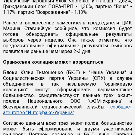
Украинский народный блок Костенко и Плюща - 2,62%,
Гражданский блок ПОРА-ПРП - 1,36%, партию "Вече" -
1,17%, партию "Возрождение" - 1,13%.
Ранее в воскресенье заместитель председателя ЦИК
Марина Ставнийчук сообщила, что комиссия будет
готова обнародовать официальные результаты
выборов через неделю. Она также отметила, что
предварительные официальные результаты выборов
появятся не раньше чем через 2-3 дня.
Оранжевая коалиция может возродиться
Блоки Юлии Тимошенко (БЮТ) и "Наша Украина" и
Социалистическая партия Украины (СПУ) в случае
объединения в так называемую "оранжевую
коалицию" смогут сформировать парламентское
большинство, свидетельствуют данные трех экзит-
поллов: Национального, ООО "ФОМ-Украина" и
Всеукраинской социологической службы,
сообщает
агентство "Интерфакс-Украина"
.
Согласно данным всех трех экзит-полов, большинство
может быть сформировано и двумя участниками
выборов: Пертией регионов и БЮТ либо Партией