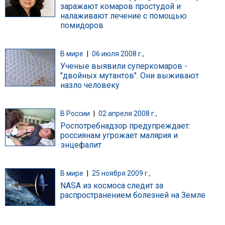
заражают комаров простудой и
налаживают лечение с помощью
помидоров
В мире
|
06 июля 2008 г.,
Ученые выявили суперкомаров -
"двойных мутантов". Они выживают
назло человеку
В России
|
02 апреля 2008 г.,
Роспотребнадзор предупреждает:
россиянам угрожает малярия и
энцефалит
В мире
|
25 ноября 2009 г.,
NASA из космоса следит за
распространением болезней на Земле