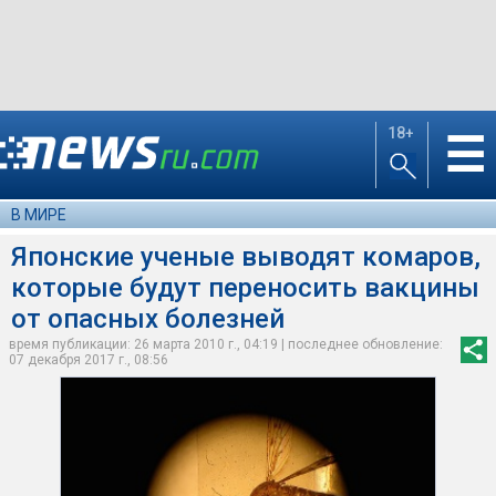
18+
☰
В МИРЕ
Японские ученые выводят комаров,
которые будут переносить вакцины
от опасных болезней
время публикации: 26 марта 2010 г., 04:19 | последнее обновление:
07 декабря 2017 г., 08:56