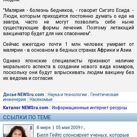
"Малярия - болезнь бедняков, - говорит Сигэто Есида. -
Люди, которым приходится постоянно думать о еде на
завтра, часто не могут позволить себе ныне
существующие формы лечения. Поэтому летающий
вакцинатор будет для них спасением".
Сейчас ежегодно почти 1 млн человек умирает от
малярии - в основном в бедных странах Африки и Азии.
Однако японские специалисты признают наличие
морального аспекта в создании нового вида комаров,
поскольку они будут впрыскивать людям вакцину без
их ведома и согласия.
Досье NEWSru.com
::
Наука и технологии
::
Генетическая
инженерия
::
Насекомые
Каталог NEWSru.com
::
Информационные интернет-ресурсы
ССЫЛКИ ПО ТЕМЕ
В мире
|
05 мая 2009 г.,
Билл Гейтс спонсирует ученых, которые