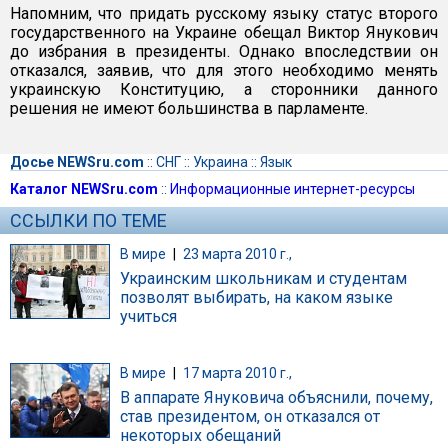
Напомним, что придать русскому языку статус второго
государственного на Украине обещал Виктор Янукович
до избрания в президенты. Однако впоследствии он
отказался, заявив, что для этого необходимо менять
украинскую Конституцию, а сторонники данного
решения не имеют большинства в парламенте.
Досье NEWSru.com
::
СНГ
::
Украина
::
Язык
Каталог NEWSru.com
::
Информационные интернет-ресурсы
ССЫЛКИ ПО ТЕМЕ
В мире
|
23 марта 2010 г.,
Украинским школьникам и студентам
позволят выбирать, на каком языке
учиться
В мире
|
17 марта 2010 г.,
В аппарате Януковича объяснили, почему,
став президентом, он отказался от
некоторых обещаний