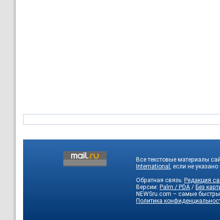
Все текстовые материалы са
International
, если не указано
Обратная связь:
Редакция са
Версии:
Palm / PDA
/
Без карт
NEWSru.com – самые быстры
Политика конфиденциальнос