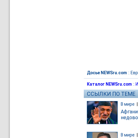
Досье NEWSru.com
::
Евр
Каталог NEWSru.com
::
И
ССЫЛКИ ПО ТЕМЕ
В мире
Афгани
недов
В мире