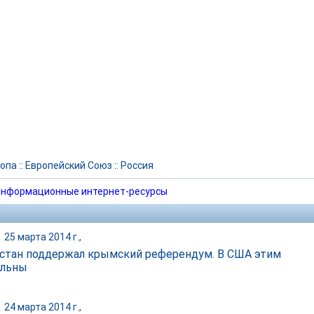
опа
::
Европейский Союз
::
Россия
нформационные интернет-ресурсы
|
25 марта 2014 г.,
стан поддержал крымский референдум. В США этим
ольны
|
24 марта 2014 г.,