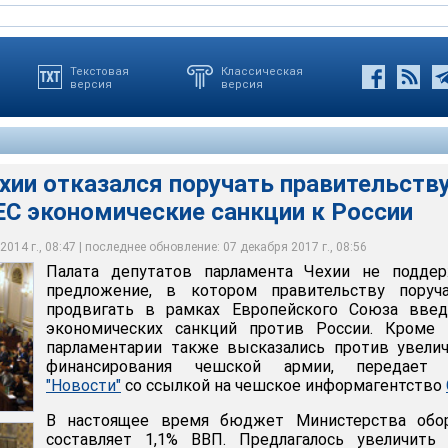
Текстовая
Классическая
версия
версия
хии отказался поручать правительств
ЕС экономические санкции к России
арламента Чехии не поддержала предложение, в котором
 не одобрил ужесточение политических формулировок по
чалось продвигать в рамках Европейского Союза введение
же высказались против увеличения финансирования чешской
е и отказался называть присоединение Россией Крыма
ций против России
то сделала ранее канцлер Германии Ангела Меркель
014 г., 08:47 | последнее обновление: 07 декабря 2017 г., 08:56
Палата депутатов парламента Чехии не поддер
предложение, в котором правительству поруча
продвигать в рамках Европейского Союза введ
экономических санкций против России. Кроме т
парламентарии также высказались против увели
финансирования чешской армии, передае
"Новости"
со ссылкой на чешское информагентство
В настоящее время бюджет Министерства обо
составляет 1,1% ВВП. Предлагалось увеличить 