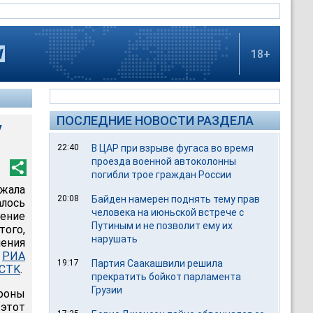
18+
ПОСЛЕДНИЕ НОВОСТИ РАЗДЕЛА
у
22:40
В ЦАР при взрыве фугаса во время
проезда военной автоколонны
погибли трое граждан России
жала
20:08
Байден намерен поднять тему прав
лось
человека на июньской встрече с
ение
Путиным и не позволит ему их
ого,
нарушать
чения
т
РИА
19:17
Партия Саакашвили решила
CTK
.
прекратить бойкот парламента
Грузии
роны
этот