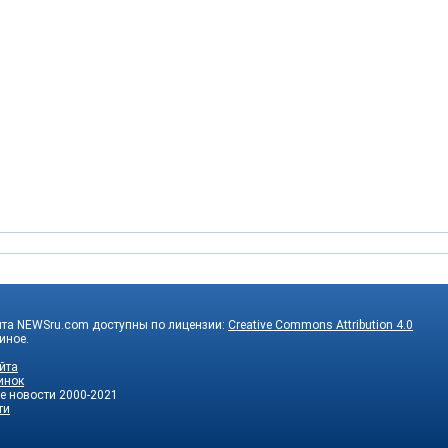
йта NEWSru.com доступны по лицензии:
Creative Commons Attribution 4.0
 иное.
йта
инок
е новости
2000-2021
ти