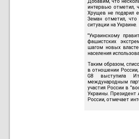
Добавим, что нескол
интервью отметил, ч
Хрущев не подарил е
Земан отметил, что
ситуации на Украине.
"Украинскому прави
фашистских экстрем
шагом новых власте
населения использова
Таким образом, спис
в отношении России,
G8 выступила Ит
международным парт
участия России в "в
Украины. Президент 
России, отмечает ин