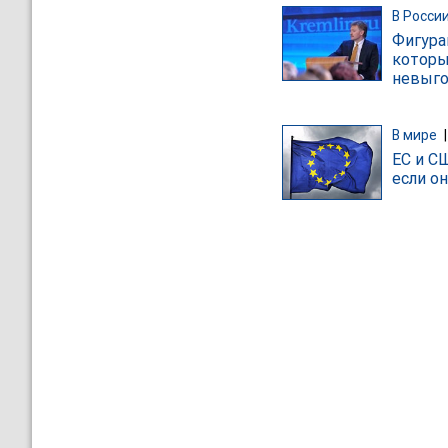
В Росси
Фигура
которы
невыго
В мире
ЕС и С
если о