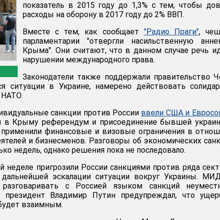
показатель в 2015 году до 1,3% с тем, чтобы до
расходы на оборону в 2017 году до 2% ВВП.
Вместе с тем, как сообщает
"Радио Праги"
, че
парламентарии "отвергли насильственную анне
Крыма". Они считают, что в данном случае речь и
нарушении международного права.
Законодатели также поддержали правительство Ч
тся ситуации в Украине, намерено действовать солида
 НАТО.
ивидуальные санкции против России
ввели США и Еврос
 в Крыму референдум и присоединение бывшей украин
 применили финансовые и визовые ограничения в отно
еятелей и бизнесменов. Разговоры об экономических сан
ько недель, однако решения пока не последовало.
й неделе пригрозили России санкциями против ряда сек
 дальнейшей эскалации ситуации вокруг Украины. МИ
о разговаривать с Россией языком санкций неумест
а президент Владимир Путин предупреждал, что ущер
будет взаимным.