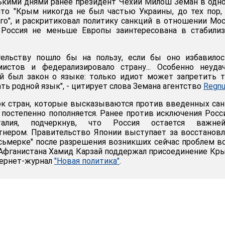
ькими днями ранее президент Чехии Милош Земан в одн
то "Крым никогда не был частью Украины, до тех пор,
го", и раскритиковал политику санкций в отношении Мо
 Россия не меньше Европы заинтересована в стабилиз
тельству пошло бы на пользу, если бы оно избавилос
истов и федерализировало страну... Особенно неуда
й был закон о языке: только идиот может запретить 
ть родной язык", - цитирует слова Земана агентство
Regn
ок стран, которые высказываются против введенных са
 постепенно пополняется. Ранее против исключения Росс
алия, подчеркнув, что Россия остается важне
нером. Правительство Японии выступает за восстанов
осьмерке" после разрешения возникших сейчас проблем в
Афганистана Хамид Карзай поддержал присоединение Кр
тернет-журнал
"Новая политика"
.