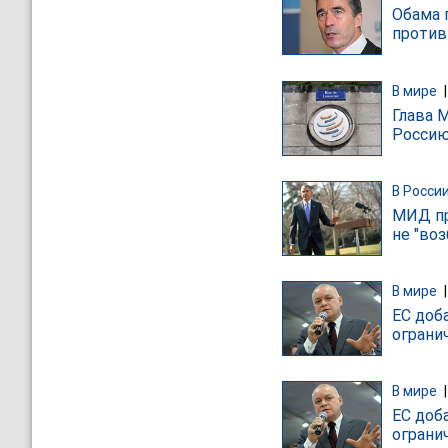
Обама 
против
В мире
Глава 
Росси
В Росси
МИД пр
не "во
В мире
ЕС доб
ограни
В мире
ЕС доб
ограни