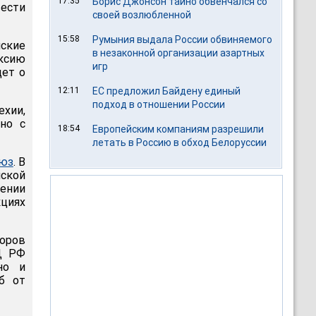
17:35
Борис Джонсон тайно обвенчался со
вести
своей возлюбленной
15:58
Румыния выдала России обвиняемого
шские
в незаконной организации азартных
ксию
игр
дет о
12:11
ЕС предложил Байдену единый
подход в отношении России
ехии,
рно с
18:54
Европейским компаниям разрешили
летать в Россию в обход Белоруссии
оюз
. В
ской
шении
кциях
торов
Д РФ
но и
б от