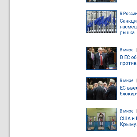
В Росси
Санкци
насмеш
рынка
В мире
В ЕС о
против
В мире
ЕС вве
блокир
В мире
США и 
Крыму.