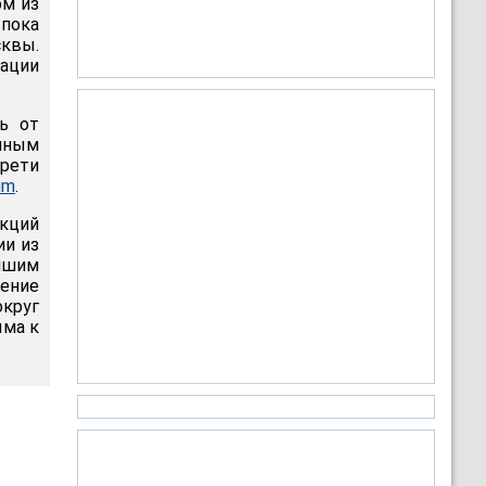
ом из
 пока
сквы.
ации
ь от
чным
трети
um
.
нкций
ии из
йшим
ление
округ
ыма к