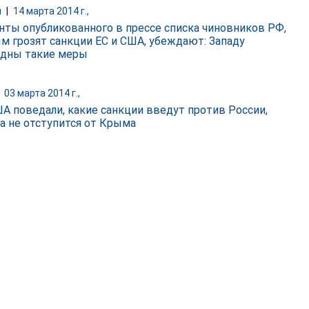
и
|
14 марта 2014 г.,
нты опубликованного в прессе списка чиновников РФ,
м грозят санкции ЕС и США, убеждают: Западу
дны такие меры
|
03 марта 2014 г.,
ША поведали, какие санкции введут против России,
на не отступится от Крыма