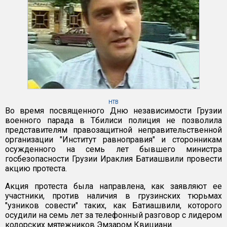
НТВ
Во время посвященного Дню независимости Грузии
военного парада в Тбилиси полиция не позволила
представителям правозащитной неправительственной
организации "Институт равноправия" и сторонникам
осужденного на семь лет бывшего министра
госбезопасности Грузии Ираклия Батиашвили провести
акцию протеста.
Акция протеста была направлена, как заявляют ее
участники, против наличия в грузинских тюрьмах
"узников совести" таких, как Батиашвили, которого
осудили на семь лет за телефонный разговор с лидером
кодорских мятежников Эмзаром Квициани.