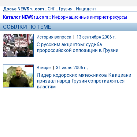
Досье NEWSru.com
::
СНГ
::
Грузия
::
Инцидент
Каталог NEWSru.com
::
Информационные интернет-ресурсы
ССЫЛКИ ПО ТЕМЕ
История вопроса
|
13 сентября 2006 г.,
С русским акцентом: судьба
пророссийской оппозиции в Грузии
В мире
|
31 июля 2006 г.,
Лидер кодорских мятежников Квициани
призвал народ Грузии сопротивляться
властям