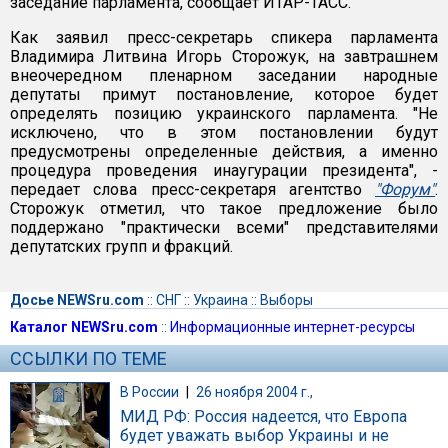
заседание парламента, сообщает ИТАР-ТАСС.
Как заявил пресс-секретарь спикера парламента
Владимира Литвина Игорь Сторожук, на завтрашнем
внеочередном пленарном заседании народные
депутаты примут постановление, которое будет
определять позицию украинского парламента. "Не
исключено, что в этом постановлении будут
предусмотрены определенные действия, а именно
процедура проведения инаугурации президента", -
передает слова пресс-секретаря агентство
"Форум"
.
Сторожук отметил, что такое предложение было
поддержано "практически всеми" представителями
депутатских групп и фракций.
Досье NEWSru.com
::
СНГ
::
Украина
::
Выборы
Каталог NEWSru.com
::
Информационные интернет-ресурсы
ССЫЛКИ ПО ТЕМЕ
В России
|
26 ноября 2004 г.,
МИД РФ: Россия надеется, что Европа
будет уважать выбор Украины и не