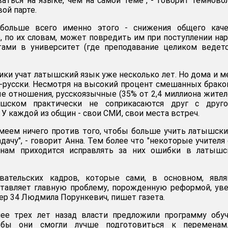
аться на языке, чем на самой теме", - говорит темново
вой парте.
 больше всего именно этого - снижения общего каче
е, по их словам, может повредить им при поступлении на
ами в университет (где преподавание целиком ведетс
ники учат латышский язык уже несколько лет. Но дома и 
о-русски. Несмотря на высокий процент смешанных брако
 отношения, русскоязычные (35% от 2,4 миллиона жител
шском практически не соприкасаются друг с друг
У каждой из общин - свои СМИ, свои места встреч.
меем ничего против того, чтобы больше учить латышски
дачу", - говорит Анна. Тем более что "некоторые учителя
нам приходится исправлять за них ошибки в латышск
вательских кадров, которые сами, в основном, явля
ставляет главную проблему, порожденную реформой, ув
р 34 Людмила Порункевич, пишет газета.
е трех лет назад власти предложили программу обуч
тобы они смогли лучше подготовиться к переменам