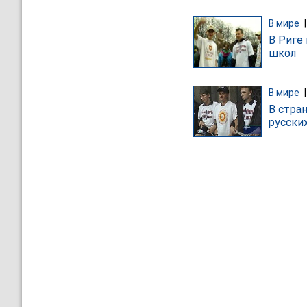
В мире
В Риге
школ
В мире
В стра
русски