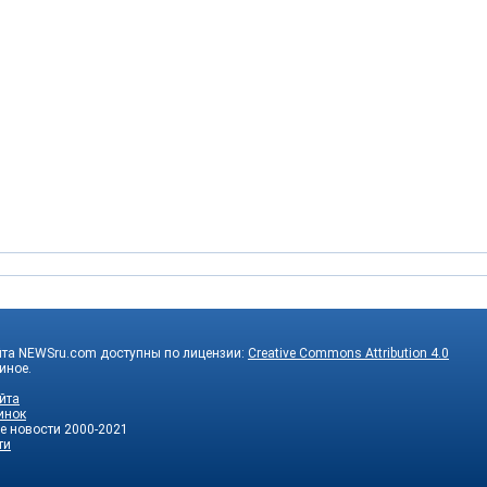
йта NEWSru.com доступны по лицензии:
Creative Commons Attribution 4.0
 иное.
йта
инок
е новости
2000-2021
ти