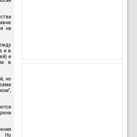
лосая
ства
равне
я на
между
в и в
ей) и
ом в
й, но
 сами
ом",
ются
ерена
ения
. Но