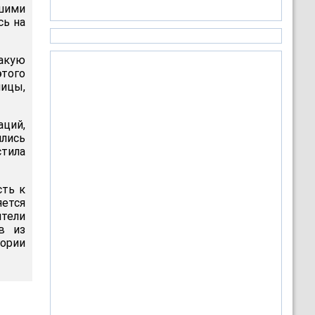
вшими
сь на
такую
того
ицы,
аций,
лись
стила
сть к
яется
ители
в из
гории