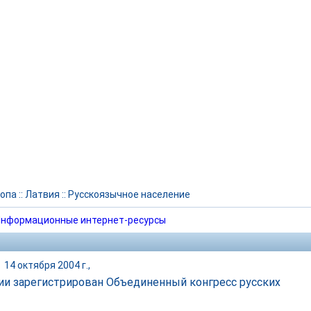
опа
::
Латвия
::
Русскоязычное население
нформационные интернет-ресурсы
|
14 октября 2004 г.,
ии зарегистрирован Объединенный конгресс русских