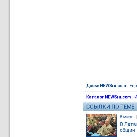
Досье NEWSru.com
::
Евр
Каталог NEWSru.com
::
И
ССЫЛКИ ПО ТЕМЕ
В мире
В Латв
общин