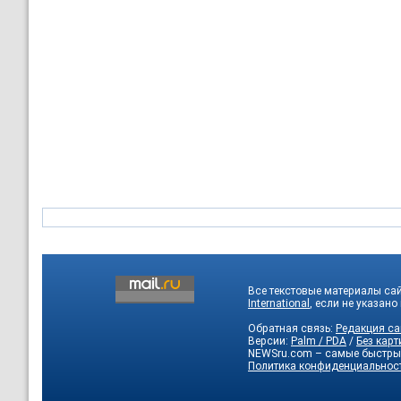
Все текстовые материалы са
International
, если не указано
Обратная связь:
Редакция са
Версии:
Palm / PDA
/
Без карт
NEWSru.com – самые быстры
Политика конфиденциальнос