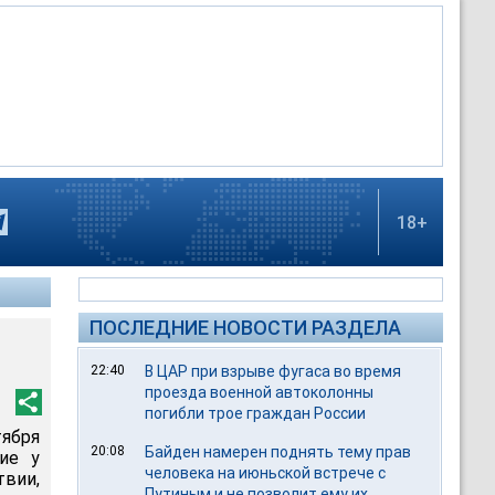
18+
ПОСЛЕДНИЕ НОВОСТИ РАЗДЕЛА
22:40
В ЦАР при взрыве фугаса во время
проезда военной автоколонны
погибли трое граждан России
тября
20:08
Байден намерен поднять тему прав
ие у
человека на июньской встрече с
твии,
Путиным и не позволит ему их