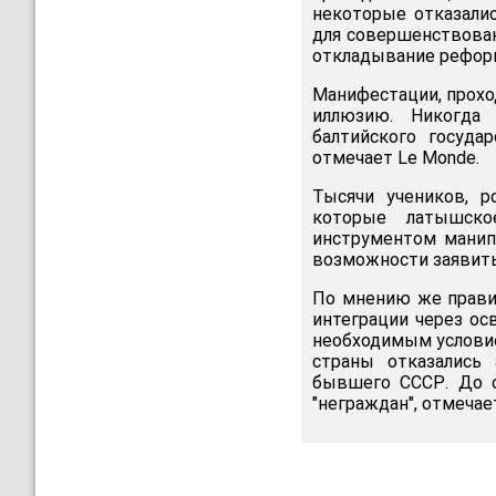
некоторые отказали
для совершенствован
откладывание реформы
Манифестации, прохо
иллюзию. Никогда
балтийского госуда
отмечает Le Monde.
Тысячи учеников, р
которые латышско
инструментом манипу
возможности заявить
По мнению же прави
интеграции через ос
необходимым условие
страны отказались
бывшего СССР. До с
"неграждан", отмечае