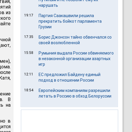
твия,
нарушать
нятий
ов из
19:17
Партия Саакашвили решила
кого
прекратить бойкот парламента
айте
Грузии
17:35
Борис Джонсон тайно обвенчался со
ычной
своей возлюбленной
дают,
15:58
Румыния выдала России обвиняемого
в незаконной организации азартных
мен),
игр
дома.
после
12:11
ЕС предложил Байдену единый
Катя,
подход в отношении России
18:54
Европейским компаниям разрешили
ение
летать в Россию в обход Белоруссии
в. В
сь на
нно в
дится