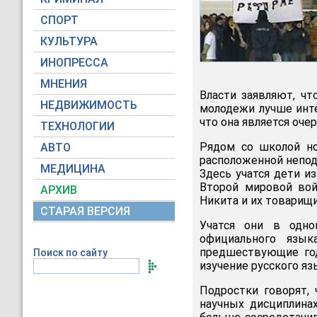
СПОРТ
КУЛЬТУРА
ИНОПРЕССА
МНЕНИЯ
Власти заявляют, чт
НЕДВИЖИМОСТЬ
молодежи лучше инт
что она является оче
ТЕХНОЛОГИИ
Рядом со школой но
АВТО
расположенной непод
МЕДИЦИНА
Здесь учатся дети и
Второй мировой вой
АРХИВ
Никита и их товарищи
СТАРАЯ ВЕРСИЯ
Учатся они в одно
официального язы
предшествующие год
Поиск по сайту
изучение русского яз
Подростки говорят, 
научных дисциплина