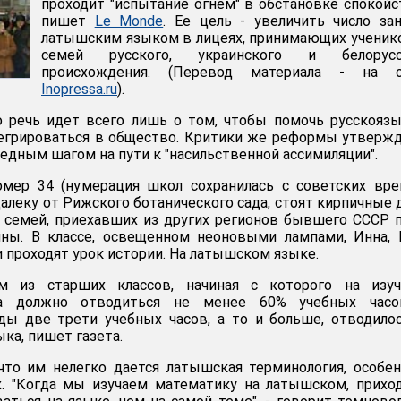
проходит "испытание огнем" в обстановке спокойс
пишет
Le Monde
. Ее цель - увеличить число за
латышским языком в лицеях, принимающих ученик
семей русского, украинского и белорусс
происхождения. (Перевод материала - на с
Inopressa.ru
).
о речь идет всего лишь о том, чтобы помочь русскояз
егрироваться в общество. Критики же реформы утверж
редным шагом на пути к "насильственной ассимиляции".
мер 34 (нумерация школ сохранилась с советских вре
алеку от Рижского ботанического сада, стоят кирпичные 
з семей, приехавших из других регионов бывшего СССР 
ны. В классе, освещенном неоновыми лампами, Инна, 
 проходят урок истории. На латышском языке.
м из старших классов, начиная с которого на изуч
ка должно отводиться не менее 60% учебных часо
ы две трети учебных часов, а то и больше, отводило
ыка, пишет газета.
что им нелегко дается латышская терминология, особе
х. "Когда мы изучаем математику на латышском, прихо