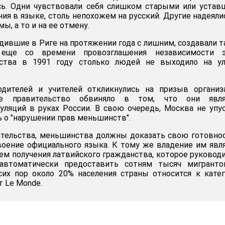
сь. Одни чувствовали себя слишком старыми или уста
ия в языке, столь непохожем на русский. Другие надеяли
, а то и на ее отмену.
дившие в Риге на протяжении года с лишним, создавали 
 еще со времени провозглашения независимости э
рства в 1991 году столько людей не выходило на ул
одителей и учителей откликнулись на призыв организ
е правительство обвиняло в том, что они явля
ляций в руках России. В свою очередь, Москва не упу
 о "нарушении прав меньшинств".
тельства, меньшинства должны доказать свою готовно
воение официального языка. К тому же владение им явл
м получения латвийского гражданства, которое руковод
 автоматически предоставить сотням тысяч мигранто
их пор около 20% населения страны относится к кате
т Le Monde.