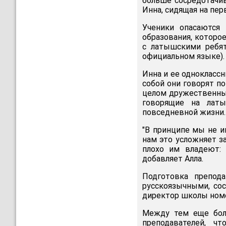
больше сосредотачив
Инна, сидящая на пер
Ученики опасаются
образования, которо
с латышскими ребят
официальном языке).
Инна и ее однокласс
собой они говорят п
целом дружественные
говорящие на латы
повседневной жизни. 
"В принципе мы не и
нам это усложняет за
плохо им владеют: 
добавляет Алла.
Подготовка препода
русскоязычными, со
директор школы номе
Между тем еще боле
преподавателей, ч