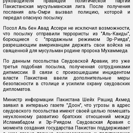
руководителя правящей политической партии
Пакистанская мусульманская лига. После получения
послания аль-Омри вызвал полицию, которой и
передал опасную посылку.
Посол Аль бен Авад Ассери не исключил возможности,
что посылку отправили террористы из "Аль-Каиды",
борющиеся с "продажным режимом Эр-Рияда",
разрешающим американцам держать свои войска на
священной для мусульман родине пророка Мухаммеда.
По данным посольства Саудовской Аравии, это уже
третья подобная посылка, полученная сотрудниками
дипмиссии. В связи с произошедшим инцидентом
власти Пакистана ввели дополнительные меры
безопасности в столице и усилили охрану саудовских
дипломатов.
Министр информации Пакистана Шейх Рашид Ахмед
заявил в интервью газете "Доон", что угрозы в адрес
саудовского посольства имеют своей целью помешать
неуклонному развитию братских отношений между
Исламабадом и Эр-Риядом. Саудовская Аравия с
момента создания государства Пакистан поддерживает