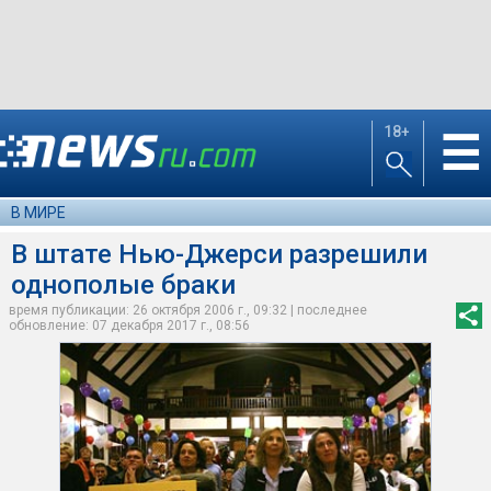
18+
☰
В МИРЕ
В штате Нью-Джерси разрешили
однополые браки
время публикации: 26 октября 2006 г., 09:32 | последнее
обновление: 07 декабря 2017 г., 08:56