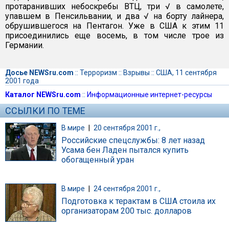
протаранивших небоскребы ВТЦ, три √ в самолете,
упавшем в Пенсильвании, и два √ на борту лайнера,
обрушившегося на Пентагон. Уже в США к этим 11
присоединились еще восемь, в том числе трое из
Германии.
Досье NEWSru.com
::
Терроризм
::
Взрывы
::
США, 11 сентября
2001 года
Каталог NEWSru.com
::
Информационные интернет-ресурсы
ССЫЛКИ ПО ТЕМЕ
В мире
|
20 сентября 2001 г.,
Российские спецслужбы: 8 лет назад
Усама бен Ладен пытался купить
обогащенный уран
В мире
|
24 сентября 2001 г.,
Подготовка к терактам в США стоила их
организаторам 200 тыс. долларов