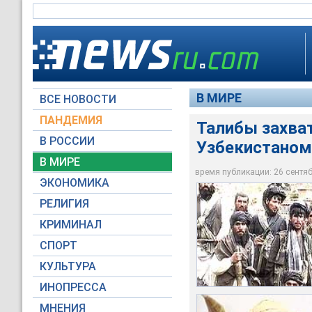
В МИРЕ
ВСЕ НОВОСТИ
ПАНДЕМИЯ
Талибы захват
В РОССИИ
Узбекистаном
В МИРЕ
время публикации: 26 сентябр
ЭКОНОМИКА
Архив НТВ.ru
Архив НТВ.ru
Архив НТВ.ru
РЕЛИГИЯ
КРИМИНАЛ
СПОРТ
КУЛЬТУРА
ИНОПРЕССА
МНЕНИЯ