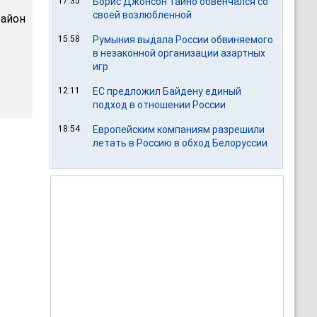
17:35
Борис Джонсон тайно обвенчался со
своей возлюбленной
район
15:58
Румыния выдала России обвиняемого
в незаконной организации азартных
игр
12:11
ЕС предложил Байдену единый
подход в отношении России
18:54
Европейским компаниям разрешили
летать в Россию в обход Белоруссии