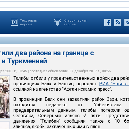
Текстовая
Классическая
версия
версия
или два района на границе с
 и Туркменией
я 2001 г., 13:45 | последнее обновление: 07 декабря 2017 г., 08:56
Талибы отбили у правительственных войск два рай
провинциях Балх и Бадгис, передает
РИА "Новост
ссылкой на агентство "Афган исламик пресс".
В провинции Балх они захватили район Зари, ко
находится недалеко от Узбекистана
предварительным данным, талибы потеряли од
человека, Северный альянс √ пять. Представи
движения "Талибан" сообщили также о 10 бо
альянса, якобы захваченных ими в плен.