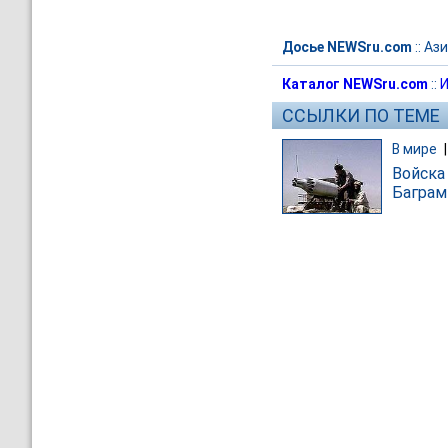
Досье NEWSru.com
::
Ази
Каталог NEWSru.com
::
И
ССЫЛКИ ПО ТЕМЕ
В мире
Войска
Баграм