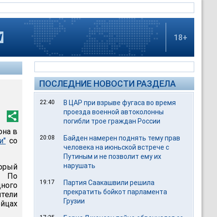
18+
ПОСЛЕДНИЕ НОВОСТИ РАЗДЕЛА
22:40
В ЦАР при взрыве фугаса во время
проезда военной автоколонны
погибли трое граждан России
она в
20:08
Байден намерен поднять тему прав
и"
со
человека на июньской встрече с
Путиным и не позволит ему их
нарушать
торый
. По
19:17
Партия Саакашвили решила
ного
прекратить бойкот парламента
тели
Грузии
йцах