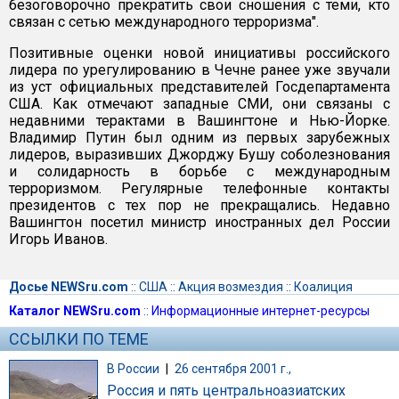
безоговорочно прекратить свои сношения с теми, кто
связан с сетью международного терроризма".
Позитивные оценки новой инициативы российского
лидера по урегулированию в Чечне ранее уже звучали
из уст официальных представителей Госдепартамента
США. Как отмечают западные СМИ, они связаны с
недавними терактами в Вашингтоне и Нью-Йорке.
Владимир Путин был одним из первых зарубежных
лидеров, выразивших Джорджу Бушу соболезнования
и солидарность в борьбе с международным
терроризмом. Регулярные телефонные контакты
президентов с тех пор не прекращались. Недавно
Вашингтон посетил министр иностранных дел России
Игорь Иванов.
Досье NEWSru.com
::
США
::
Акция возмездия
::
Коалиция
Каталог NEWSru.com
::
Информационные интернет-ресурсы
ССЫЛКИ ПО ТЕМЕ
В России
|
26 сентября 2001 г.,
Россия и пять центральноазиатских