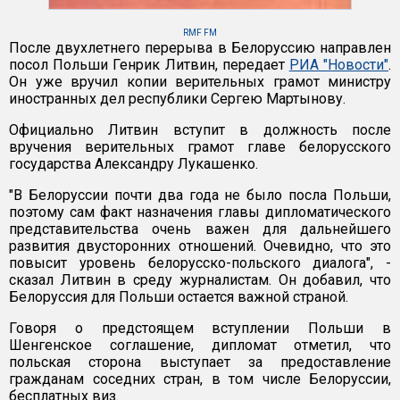
RMF FM
После двухлетнего перерыва в Белоруссию направлен
посол Польши Генрик Литвин, передает
РИА "Новости"
.
Он уже вручил копии верительных грамот министру
иностранных дел республики Сергею Мартынову.
Официально Литвин вступит в должность после
вручения верительных грамот главе белорусского
государства Александру Лукашенко.
"В Белоруссии почти два года не было посла Польши,
поэтому сам факт назначения главы дипломатического
представительства очень важен для дальнейшего
развития двусторонних отношений. Очевидно, что это
повысит уровень белорусско-польского диалога", -
сказал Литвин в среду журналистам. Он добавил, что
Белоруссия для Польши остается важной страной.
Говоря о предстоящем вступлении Польши в
Шенгенское соглашение, дипломат отметил, что
польская сторона выступает за предоставление
гражданам соседних стран, в том числе Белоруссии,
бесплатных виз.