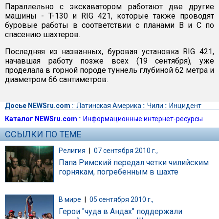
Параллельно с экскаватором работают две другие
машины - T-130 и RIG 421, которые также проводят
буровые работы в соответствии с планами В и С по
спасению шахтеров.
Последняя из названных, буровая установка RIG 421,
начавшая работу позже всех (19 сентября), уже
проделала в горной породе туннель глубиной 62 метра и
диаметром 66 сантиметров.
Досье NEWSru.com
::
Латинская Америка
::
Чили
::
Инцидент
Каталог NEWSru.com
::
Информационные интернет-ресурсы
ССЫЛКИ ПО ТЕМЕ
Религия
|
07 сентября 2010 г.,
Папа Римский передал четки чилийским
горнякам, погребенным в шахте
В мире
|
05 сентября 2010 г.,
Герои "чуда в Андах" поддержали