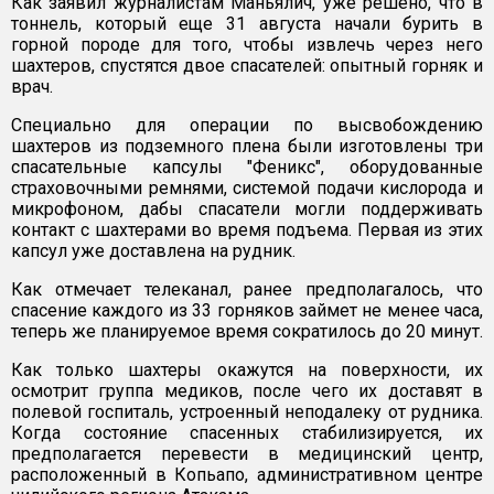
Как заявил журналистам Маньялич, уже решено, что в
тоннель, который еще 31 августа начали бурить в
горной породе для того, чтобы извлечь через него
шахтеров, спустятся двое спасателей: опытный горняк и
врач.
Специально для операции по высвобождению
шахтеров из подземного плена были изготовлены три
спасательные капсулы "Феникс", оборудованные
страховочными ремнями, системой подачи кислорода и
микрофоном, дабы спасатели могли поддерживать
контакт с шахтерами во время подъема. Первая из этих
капсул уже доставлена на рудник.
Как отмечает телеканал, ранее предполагалось, что
спасение каждого из 33 горняков займет не менее часа,
теперь же планируемое время сократилось до 20 минут.
Как только шахтеры окажутся на поверхности, их
осмотрит группа медиков, после чего их доставят в
полевой госпиталь, устроенный неподалеку от рудника.
Когда состояние спасенных стабилизируется, их
предполагается перевести в медицинский центр,
расположенный в Копьапо, административном центре