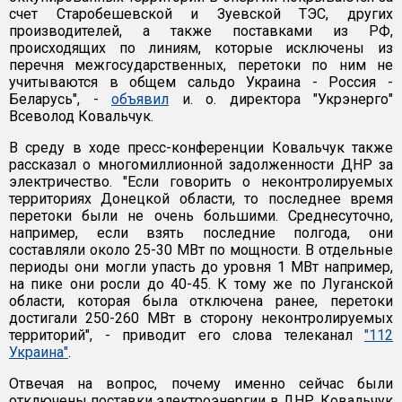
счет Старобешевской и Зуевской ТЭС, других
производителей, а также поставками из РФ,
происходящих по линиям, которые исключены из
перечня межгосударственных, перетоки по ним не
учитываются в общем сальдо Украина - Россия -
Беларусь", -
объявил
и. о. директора "Укрэнерго"
Всеволод Ковальчук.
В среду в ходе пресс-конференции Ковальчук также
рассказал о многомиллионной задолженности ДНР за
электричество. "Если говорить о неконтролируемых
территориях Донецкой области, то последнее время
перетоки были не очень большими. Среднесуточно,
например, если взять последние полгода, они
составляли около 25-30 МВт по мощности. В отдельные
периоды они могли упасть до уровня 1 МВт например,
на пике они росли до 40-45. К тому же по Луганской
области, которая была отключена ранее, перетоки
достигали 250-260 МВт в сторону неконтролируемых
территорий", - приводит его слова телеканал
"112
Украина"
.
Отвечая на вопрос, почему именно сейчас были
отключены поставки электроэнергии в ДНР, Ковальчук