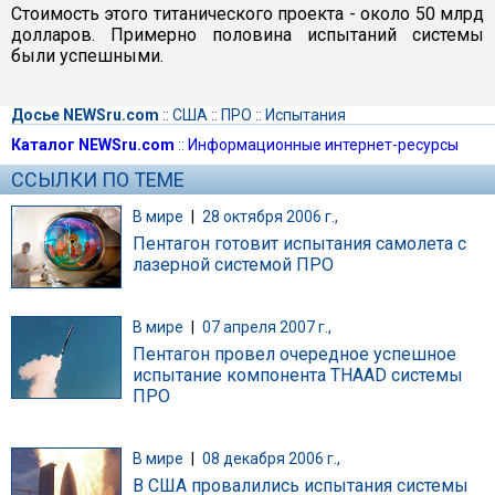
Стоимость этого титанического проекта - около 50 млрд
долларов. Примерно половина испытаний системы
были успешными.
Досье NEWSru.com
::
США
::
ПРО
::
Испытания
Каталог NEWSru.com
::
Информационные интернет-ресурсы
ССЫЛКИ ПО ТЕМЕ
В мире
|
28 октября 2006 г.,
Пентагон готовит испытания самолета с
лазерной системой ПРО
В мире
|
07 апреля 2007 г.,
Пентагон провел очередное успешное
испытание компонента THAAD системы
ПРО
В мире
|
08 декабря 2006 г.,
В США провалились испытания системы