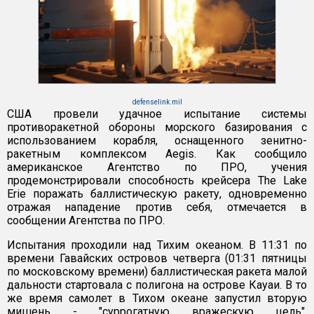
defenselink.mil
США провели удачное испытание системы
противоракетной обороны морского базирования с
использованием корабля, оснащенного зенитно-
ракетным комплексом Aegis. Как сообщило
американское Агентство по ПРО, учения
продемонстрировали способность крейсера The Lake
Erie поражать баллистическую ракету, одновременно
отражая нападение против себя, отмечается в
сообщении Агентства по ПРО.
Испытания проходили над Тихим океаном. В 11:31 по
времени Гавайских островов четверга (01:31 пятницы
по московскому времени) баллистическая ракета малой
дальности стартовала с полигона на острове Кауаи. В то
же время самолет в Тихом океане запустил вторую
мишень - "суррогатную вражескую цель",