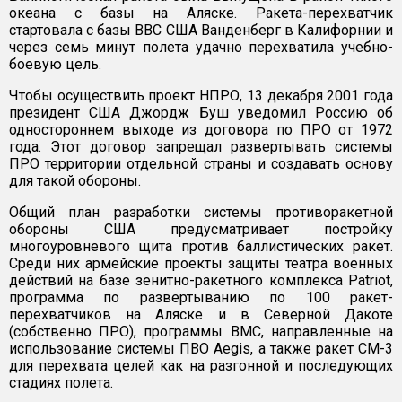
океана с базы на Аляске. Ракета-перехватчик
стартовала с базы ВВС США Ванденберг в Калифорнии и
через семь минут полета удачно перехватила учебно-
боевую цель.
Чтобы осуществить проект НПРО, 13 декабря 2001 года
президент США Джордж Буш уведомил Россию об
одностороннем выходе из договора по ПРО от 1972
года. Этот договор запрещал развертывать системы
ПРО территории отдельной страны и создавать основу
для такой обороны.
Общий план разработки системы противоракетной
обороны США предусматривает постройку
многоуровневого щита против баллистических ракет.
Среди них армейские проекты защиты театра военных
действий на базе зенитно-ракетного комплекса Patriot,
программа по развертыванию по 100 ракет-
перехватчиков на Аляске и в Северной Дакоте
(собственно ПРО), программы ВМС, направленные на
использование системы ПВО Aegis, а также ракет СМ-3
для перехвата целей как на разгонной и последующих
стадиях полета.