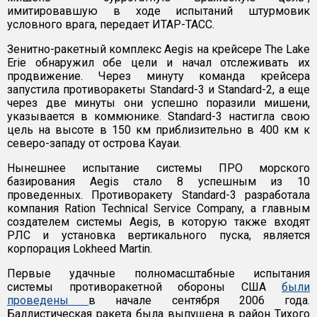
имитировавшую в ходе испытаний штурмовик
условного врага, передает ИТАР-ТАСС.
Зенитно-ракетный комплекс Aegis на крейсере The Lake
Erie обнаружил обе цели и начал отслеживать их
продвижение. Через минуту команда крейсера
запустила противоракеты Standard-3 и Standard-2, а еще
через две минуты они успешно поразили мишени,
указывается в коммюнике. Standard-3 настигла свою
цель на высоте в 150 км приблизительно в 400 км к
северо-западу от острова Кауаи.
Нынешнее испытание системы ПРО морского
базирования Aegis стало 8 успешным из 10
проведенных. Противоракету Standard-3 разработала
компания Ration Technical Service Company, а главным
создателем системы Aegis, в которую также входят
РЛС и установка вертикального пуска, является
корпорация Lokheed Martin.
Первые удачные полномасштабные испытания
системы противоракетной обороны США
были
проведены
в начале сентября 2006 года.
Баллистическая ракета была выпущена в район Тихого