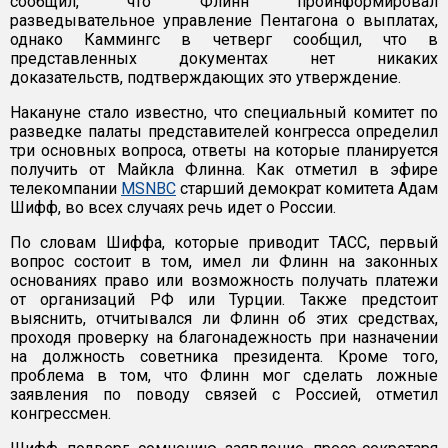
сообщил, что Флинн проинформировал
разведывательное управление Пентагона о выплатах,
однако Каммингс в четверг сообщил, что в
представленных документах нет никаких
доказательств, подтверждающих это утверждение.
Накануне стало известно, что специальный комитет по
разведке палаты представителей конгресса определил
три основных вопроса, ответы на которые планируется
получить от Майкла Флинна. Как отметил в эфире
телекомпании
MSNBC
старший демократ комитета Адам
Шифф, во всех случаях речь идет о России.
По словам Шиффа, которые приводит ТАСС, первый
вопрос состоит в том, имел ли Флинн на законных
основаниях право или возможность получать платежи
от организаций РФ или Турции. Также предстоит
выяснить, отчитывался ли Флинн об этих средствах,
проходя проверку на благонадежность при назначении
на должность советника президента. Кроме того,
проблема в том, что Флинн мог сделать ложные
заявления по поводу связей с Россией, отметил
конгрессмен.