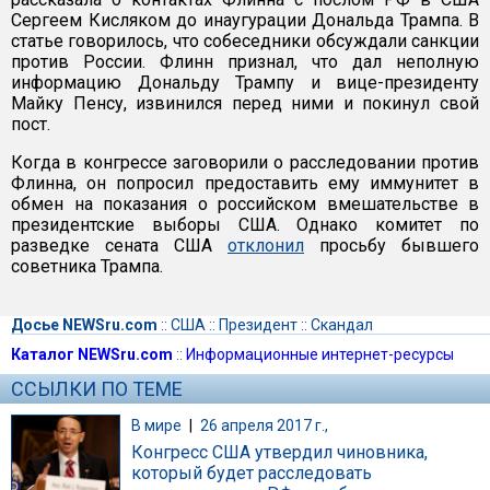
Сергеем Кисляком до инаугурации Дональда Трампа. В
статье говорилось, что собеседники обсуждали санкции
против России. Флинн признал, что дал неполную
информацию Дональду Трампу и вице-президенту
Майку Пенсу, извинился перед ними и покинул свой
пост.
Когда в конгрессе заговорили о расследовании против
Флинна, он попросил предоставить ему иммунитет в
обмен на показания о российском вмешательстве в
президентские выборы США. Однако комитет по
разведке сената США
отклонил
просьбу бывшего
советника Трампа.
Досье NEWSru.com
::
США
::
Президент
::
Скандал
Каталог NEWSru.com
::
Информационные интернет-ресурсы
ССЫЛКИ ПО ТЕМЕ
В мире
|
26 апреля 2017 г.,
Конгресс США утвердил чиновника,
который будет расследовать