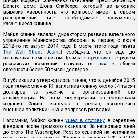
Шифф подверг сомнению заявление пресс-секретаря
Белого дома Шона Спайсера, который во вторник
выразил уверенность, что конгресс имеет в своем
распоряжении все необходимые документы,
касающиеся Флинна.
Майкл Флинн являлся директором разведывательного
управления Министерства обороны в период с июля
2012-го по август 2014 года. В марте этого года газета
The Wall Street Journal
сообщила, что он еще до
назначения помощником Трампа
сотрудничал
с рядом
российских компаний, получив от них в общей
сложности более 50 тысяч долларов.
В публикации утверждалось также, что в декабре 2015
года телекомпания RT заплатила Флинну около 34 тысяч
долларов за участие в организованной ею
конференции. На этом мероприятии, по сведениям
издания, Флинн выступал с речью, касавшейся
внешней политики США и вопросов разведки.
Напомним, Майкл Флинн
ушел в отставку
в середине
февраля после громкого скандала. За несколько дней
до этого The Washington Post со ссылкой на источники
рассказала о контактах Флинна с послом РФ в США