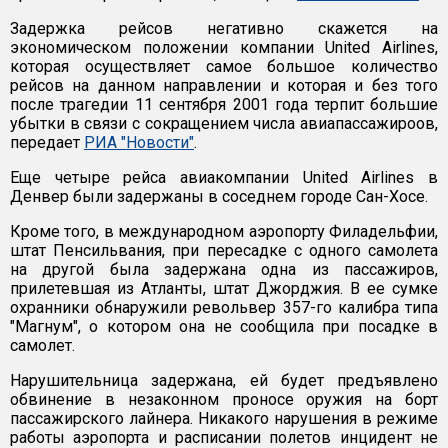
Задержка рейсов негативно скажется на
экономическом положении компании United Airlines,
которая осуществляет самое большое количество
рейсов на данном направлении и которая и без того
после трагедии 11 сентября 2001 года терпит большие
убытки в связи с сокращением числа авиапассажироов,
передает
РИА "Новости"
.
Еще четыре рейса авиакомпании United Airlines в
Денвер были задержаны в соседнем городе Сан-Хосе.
Кроме того, в международном аэропорту Филадельфии,
штат Пенсильвания, при пересадке с одного самолета
на другой была задержана одна из пассажиров,
прилетевшая из Атланты, штат Джорджия. В ее сумке
охранники обнаружили револьвер 357-го калибра типа
"Магнум", о котором она не сообщила при посадке в
самолет.
Нарушительница задержана, ей будет предъявлено
обвинение в незаконном проносе оружия на борт
пассажирского лайнера. Никакого нарушения в режиме
работы аэропорта и расписании полетов инцидент не