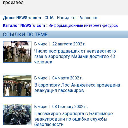
произвел.
Досье NEWSru.com
::
США
::
Инцидент
::
Аэропорт
Каталог NEWSru.com
::
Информационные интернет-ресурсы
ССЫЛКИ ПО ТЕМЕ
В мире
|
22 августа 2002 г.,
Число пострадавших от неизвестного
газа в аэропорту Майами достигло 43
человек
В мире
|
04 марта 2002 г.,
В аэропорту Лос-Анджелеса проведена
эвакуация пассажиров
В мире
|
08 february 2002 г.,
Пассажиров аэропорта в Балтиморе
эвакуировали по ошибке службы
безопасности